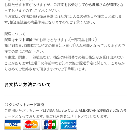
お待たせする事がありますが、
ご注文をお受けしてから農家さんが収穫
とな
っておりますので､ご了承ください｡
※お支払い方法に銀行振込を選ばれた方は､入金の確認日を注文日と致しま
す｡振込確認後の商品準備となりますのでご了承ください｡
配送について
配送は
ヤマト運輸
でのお届けとなります｡(一部商品を除く)
商品到着日､時間指定は特定の曜日(土･日･月)のみ可能となっておりますので
注文の際にご指定下さい｡
※東北、関東、一部離島など、指定の時間帯での着日指定がお受け出来ない
ことがあります(土曜日の午前中など)｡その際は配送予定に関して、こちらか
ら改めてご連絡させて頂きますのでご了承願います｡
お支払い方法について
〇 クレジットカード決済
ご使用いただけるカードはVISA, MasterCard, AMERICAN EXPRESS,JCBの各
カードとなっております｡ ※ご利用先名は､｢トトノウ｣となります｡