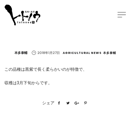
by
本多泰輔
2018年1月27日
AGRICULTURAL NEWS
本多泰輔
この品種は黒紫で長く柔らかいのが特徴で、
収穫は3月下旬からです。
シェア