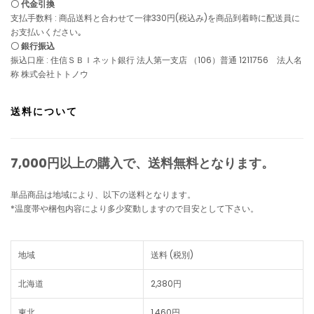
〇 代金引換
支払手数料 : 商品送料と合わせて一律330円(税込み)を商品到着時に配送員に
お支払いください｡
〇 銀行振込
振込口座 : 住信ＳＢＩネット銀行 法人第一支店 （106）普通 1211756 法人名
称 株式会社トトノウ
送料について
7,000円以上の購入で、
送料無料
となります。
単品商品は地域により、以下の送料となります。
*温度帯や梱包内容により多少変動しますので目安として下さい。
地域
送料 (税別)
北海道
2,380円
東北
1,460円