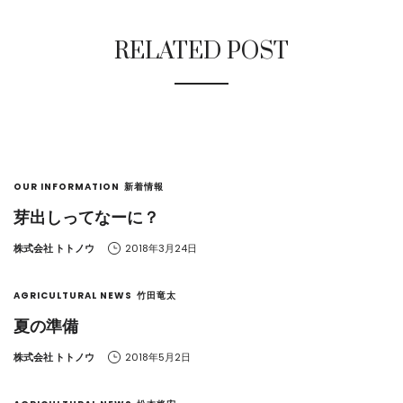
RELATED POST
OUR INFORMATION
新着情報
芽出しってなーに？
by
株式会社 トトノウ
2018年3月24日
AGRICULTURAL NEWS
竹田竜太
夏の準備
by
株式会社 トトノウ
2018年5月2日