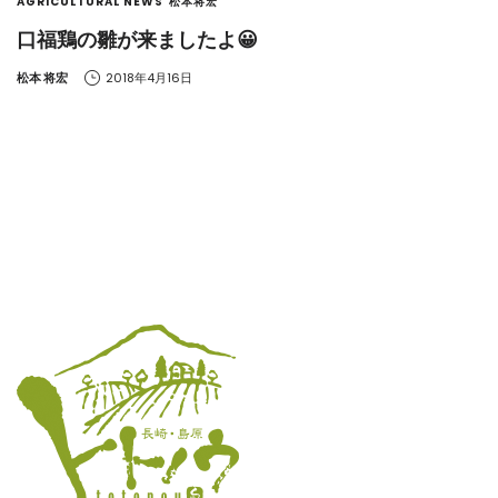
AGRICULTURAL NEWS
松本将宏
口福鶏の雛が来ましたよ😀
by
松本 将宏
2018年4月16日