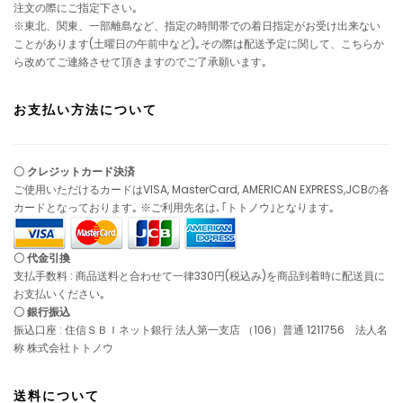
注文の際にご指定下さい｡
※東北、関東、一部離島など、指定の時間帯での着日指定がお受け出来ない
ことがあります(土曜日の午前中など)｡その際は配送予定に関して、こちらか
ら改めてご連絡させて頂きますのでご了承願います｡
お支払い方法について
〇 クレジットカード決済
ご使用いただけるカードはVISA, MasterCard, AMERICAN EXPRESS,JCBの各
カードとなっております｡ ※ご利用先名は､｢トトノウ｣となります｡
〇 代金引換
支払手数料 : 商品送料と合わせて一律330円(税込み)を商品到着時に配送員に
お支払いください｡
〇 銀行振込
振込口座 : 住信ＳＢＩネット銀行 法人第一支店 （106）普通 1211756 法人名
称 株式会社トトノウ
送料について