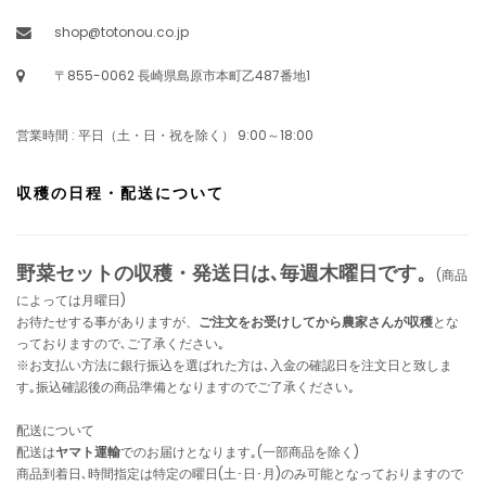
shop@totonou.co.jp
〒855-0062 長崎県島原市本町乙487番地1
営業時間 : 平日（土・日・祝を除く） 9:00～18:00
収穫の日程・配送について
野菜セットの収穫・発送日は､毎週木曜日です。
(商品
によっては月曜日)
お待たせする事がありますが、
ご注文をお受けしてから農家さんが収穫
とな
っておりますので､ご了承ください｡
※お支払い方法に銀行振込を選ばれた方は､入金の確認日を注文日と致しま
す｡振込確認後の商品準備となりますのでご了承ください｡
配送について
配送は
ヤマト運輸
でのお届けとなります｡(一部商品を除く)
商品到着日､時間指定は特定の曜日(土･日･月)のみ可能となっておりますので