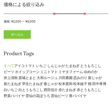
価格による絞り込み
価格:
¥2,000
—
¥3,000
絞り込み
Product Tags
すべて
アイコトマト
いちご
しんじゃが
たまねぎ
とうもろこし
ビーツ
ホイップコーン
ミニトマト
ミヤタファーム
ゆめのか
井上清秋
原城とまと
大和ルージュ
川田農園
恋みのり
新じゃが
新たまねぎ
早生たまねぎ
春じゃが
松本憲和
松本綾子
桃
田中孝博
白いちご
白とうもろこし
西田信介
赤たまねぎ
赤とうもろこし
野菜パパイヤ
雲仙の花ぼうろ
雲仙ビーツ
青パパイヤ