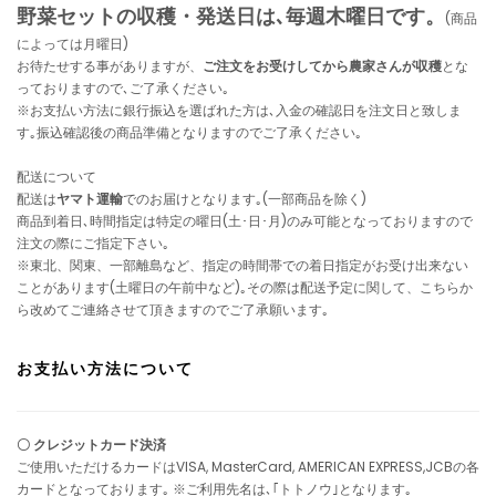
野菜セットの収穫・発送日は､毎週木曜日です。
(商品
によっては月曜日)
お待たせする事がありますが、
ご注文をお受けしてから農家さんが収穫
とな
っておりますので､ご了承ください｡
※お支払い方法に銀行振込を選ばれた方は､入金の確認日を注文日と致しま
す｡振込確認後の商品準備となりますのでご了承ください｡
配送について
配送は
ヤマト運輸
でのお届けとなります｡(一部商品を除く)
商品到着日､時間指定は特定の曜日(土･日･月)のみ可能となっておりますので
注文の際にご指定下さい｡
※東北、関東、一部離島など、指定の時間帯での着日指定がお受け出来ない
ことがあります(土曜日の午前中など)｡その際は配送予定に関して、こちらか
ら改めてご連絡させて頂きますのでご了承願います｡
お支払い方法について
〇 クレジットカード決済
ご使用いただけるカードはVISA, MasterCard, AMERICAN EXPRESS,JCBの各
カードとなっております｡ ※ご利用先名は､｢トトノウ｣となります｡