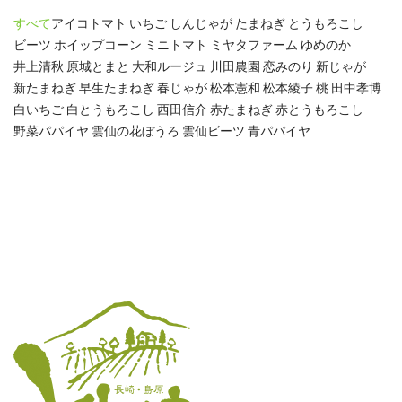
すべて
アイコトマト
いちご
しんじゃが
たまねぎ
とうもろこし
ビーツ
ホイップコーン
ミニトマト
ミヤタファーム
ゆめのか
井上清秋
原城とまと
大和ルージュ
川田農園
恋みのり
新じゃが
新たまねぎ
早生たまねぎ
春じゃが
松本憲和
松本綾子
桃
田中孝博
白いちご
白とうもろこし
西田信介
赤たまねぎ
赤とうもろこし
野菜パパイヤ
雲仙の花ぼうろ
雲仙ビーツ
青パパイヤ