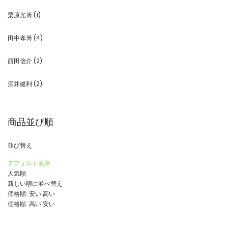
栗原光博
(1)
田中孝博
(4)
西田信介
(2)
酒井健利
(2)
商品並び順
並び替え
デフォルト表示
人気順
新しい順に並べ替え
価格順: 安い 高い
価格順: 高い 安い