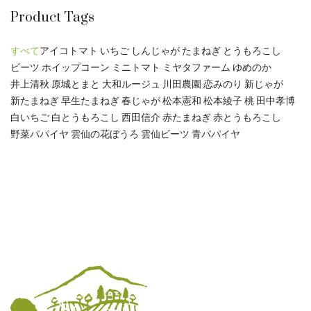
Product Tags
すべて
アイコトマト
いちご
しんじゃが
たまねぎ
とうもろこし
ビーツ
ホイップコーン
ミニトマト
ミヤタファーム
ゆめのか
井上清秋
原城とまと
大和ルージュ
川田農園
恋みのり
新じゃが
新たまねぎ
早生たまねぎ
春じゃが
松本憲和
松本綾子
桃
田中孝博
白いちご
白とうもろこし
西田信介
赤たまねぎ
赤とうもろこし
野菜パパイヤ
雲仙の花ぼうろ
雲仙ビーツ
青パパイヤ