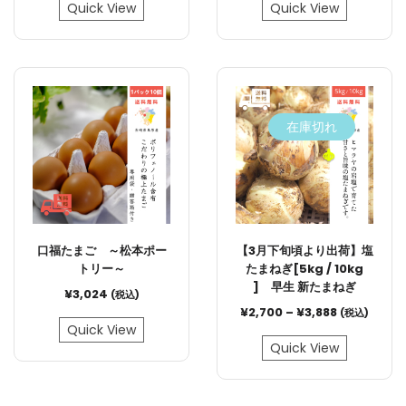
Quick View
Quick View
在庫切れ
口福たまご ～松本ポー
【3月下旬頃より出荷】塩
トリー～
たまねぎ[5kg / 10kg
] 早生 新たまねぎ
¥
3,024
(税込)
¥
2,700
–
¥
3,888
(税込)
Quick View
Quick View