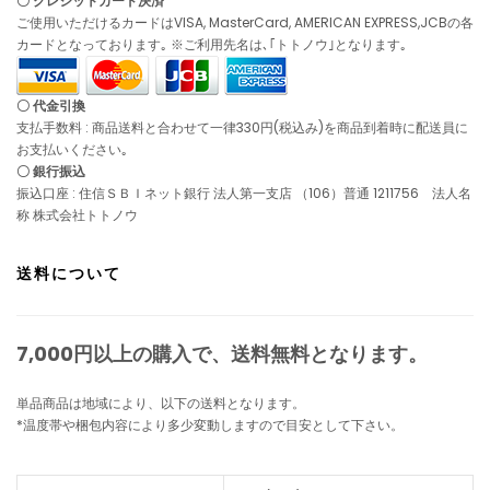
〇 クレジットカード決済
ご使用いただけるカードはVISA, MasterCard, AMERICAN EXPRESS,JCBの各
カードとなっております｡ ※ご利用先名は､｢トトノウ｣となります｡
〇 代金引換
支払手数料 : 商品送料と合わせて一律330円(税込み)を商品到着時に配送員に
お支払いください｡
〇 銀行振込
振込口座 : 住信ＳＢＩネット銀行 法人第一支店 （106）普通 1211756 法人名
称 株式会社トトノウ
送料について
7,000円以上の購入で、
送料無料
となります。
単品商品は地域により、以下の送料となります。
*温度帯や梱包内容により多少変動しますので目安として下さい。