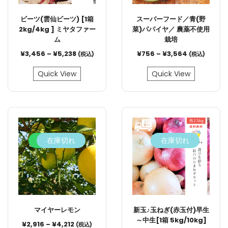
ビーツ(雲仙ビーツ) [1箱
スーパーフード／青(野
2kg/4kg ] ミヤタファー
菜)パパイヤ／ 農薬不使用
ム
栽培
¥
3,456
–
¥
5,238
¥
756
–
¥
3,564
(税込)
(税込)
Quick View
Quick View
9.3%
在庫切れ
在庫切れ
マイヤーレモン
新玉♪玉ねぎ(赤玉付)早生
～中生[1箱 5kg/10kg]
¥
2,916
–
¥
4,212
(税込)