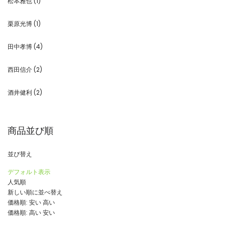
松本雅也
(1)
栗原光博
(1)
田中孝博
(4)
西田信介
(2)
酒井健利
(2)
商品並び順
並び替え
デフォルト表示
人気順
新しい順に並べ替え
価格順: 安い 高い
価格順: 高い 安い