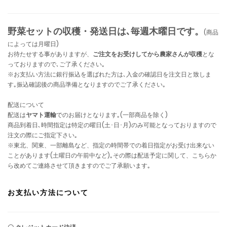
野菜セットの収穫・発送日は､毎週木曜日です。
(商品
によっては月曜日)
お待たせする事がありますが、
ご注文をお受けしてから農家さんが収穫
とな
っておりますので､ご了承ください｡
※お支払い方法に銀行振込を選ばれた方は､入金の確認日を注文日と致しま
す｡振込確認後の商品準備となりますのでご了承ください｡
配送について
配送は
ヤマト運輸
でのお届けとなります｡(一部商品を除く)
商品到着日､時間指定は特定の曜日(土･日･月)のみ可能となっておりますので
注文の際にご指定下さい｡
※東北、関東、一部離島など、指定の時間帯での着日指定がお受け出来ない
ことがあります(土曜日の午前中など)｡その際は配送予定に関して、こちらか
ら改めてご連絡させて頂きますのでご了承願います｡
お支払い方法について