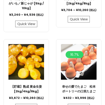
がいも／新じゃが [5kg /
[2kg/4kg/8kg]
10kg]
¥
3,704
–
¥
10,260
(税込)
¥
3,240
–
¥
4,536
(税込)
Quick View
Quick View
16.7%
【貯蔵】熟成 黄金生姜
幸せの愛でたまご 松本
[2kg/4kg/8kg]
ポートリーの口笑たまご
¥
3,672
–
¥
10,260
¥
432
–
¥
3,996
(税込)
(税込)