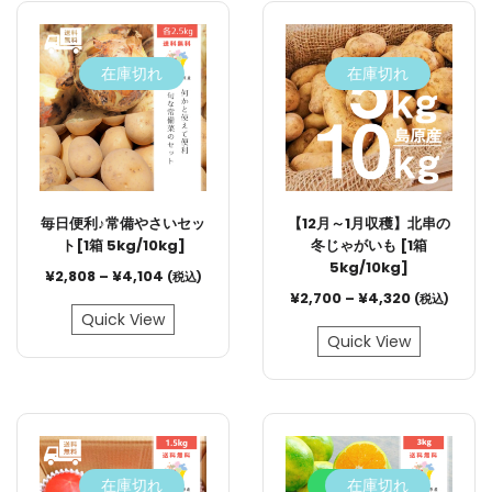
在庫切れ
在庫切れ
毎日便利♪常備やさいセッ
【12月～1月収穫】北串の
ト[1箱 5kg/10kg]
冬じゃがいも [1箱
5kg/10kg]
¥
2,808
–
¥
4,104
(税込)
¥
2,700
–
¥
4,320
(税込)
Quick View
Quick View
在庫切れ
10.5%
在庫切れ