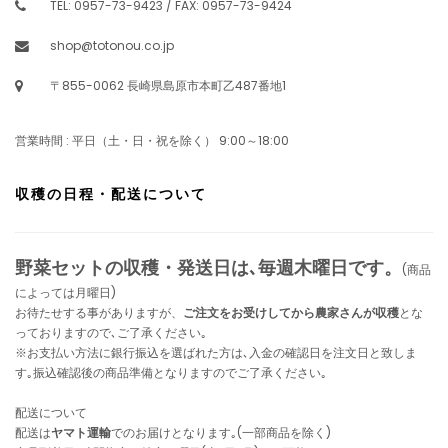
TEL: 0957-73-9423 / FAX: 0957-73-9424
shop@totonou.co.jp
〒855-0062 長崎県島原市本町乙487番地1
営業時間 : 平日（土・日・祝を除く） 9:00～18:00
収穫の日程・配送について
野菜セットの収穫・発送日は､毎週木曜日です。
(商品
によっては月曜日)
お待たせする事がありますが、
ご注文をお受けしてから農家さんが収穫
とな
っておりますので､ご了承ください｡
※お支払い方法に銀行振込を選ばれた方は､入金の確認日を注文日と致しま
す｡振込確認後の商品準備となりますのでご了承ください｡
配送について
配送は
ヤマト運輸
でのお届けとなります｡(一部商品を除く)