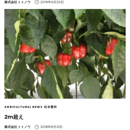
by
株式会社 トトノウ
2019年9月20日
AGRICULTURAL NEWS
松本憲和
2m超え
by
株式会社 トトノウ
2018年8月31日