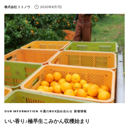
by
株式会社 トトノウ
2020年8月7日
OUR INFORMATION
今週のBOX詰め合わせ
新着情報
いい香り♪極早生こみかん収穫始まり