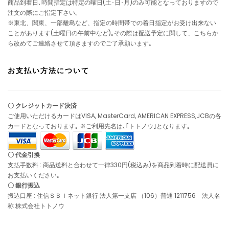
商品到着日､時間指定は特定の曜日(土･日･月)のみ可能となっておりますので
注文の際にご指定下さい｡
※東北、関東、一部離島など、指定の時間帯での着日指定がお受け出来ない
ことがあります(土曜日の午前中など)｡その際は配送予定に関して、こちらか
ら改めてご連絡させて頂きますのでご了承願います｡
お支払い方法について
〇 クレジットカード決済
ご使用いただけるカードはVISA, MasterCard, AMERICAN EXPRESS,JCBの各
カードとなっております｡ ※ご利用先名は､｢トトノウ｣となります｡
〇 代金引換
支払手数料 : 商品送料と合わせて一律330円(税込み)を商品到着時に配送員に
お支払いください｡
〇 銀行振込
振込口座 : 住信ＳＢＩネット銀行 法人第一支店 （106）普通 1211756 法人名
称 株式会社トトノウ