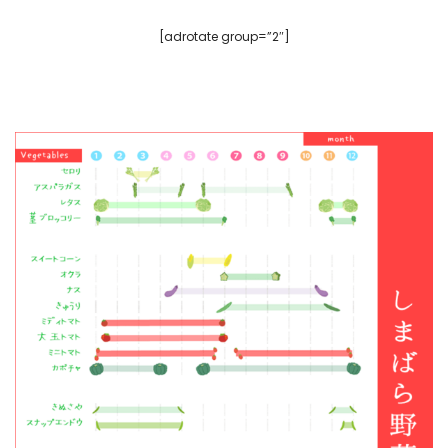
[adrotate group=”2″]