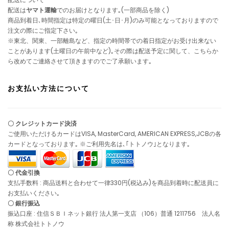
配送は
ヤマト運輸
でのお届けとなります｡(一部商品を除く)
商品到着日､時間指定は特定の曜日(土･日･月)のみ可能となっておりますので
注文の際にご指定下さい｡
※東北、関東、一部離島など、指定の時間帯での着日指定がお受け出来ない
ことがあります(土曜日の午前中など)｡その際は配送予定に関して、こちらか
ら改めてご連絡させて頂きますのでご了承願います｡
お支払い方法について
〇 クレジットカード決済
ご使用いただけるカードはVISA, MasterCard, AMERICAN EXPRESS,JCBの各
カードとなっております｡ ※ご利用先名は､｢トトノウ｣となります｡
〇 代金引換
支払手数料 : 商品送料と合わせて一律330円(税込み)を商品到着時に配送員に
お支払いください｡
〇 銀行振込
振込口座 : 住信ＳＢＩネット銀行 法人第一支店 （106）普通 1211756 法人名
称 株式会社トトノウ