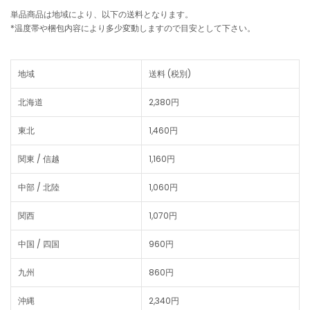
単品商品は地域により、以下の送料となります。
*温度帯や梱包内容により多少変動しますので目安として下さい。
地域
送料 (税別)
北海道
2,380円
東北
1,460円
関東 / 信越
1,160円
中部 / 北陸
1,060円
関西
1,070円
中国 / 四国
960円
九州
860円
沖縄
2,340円