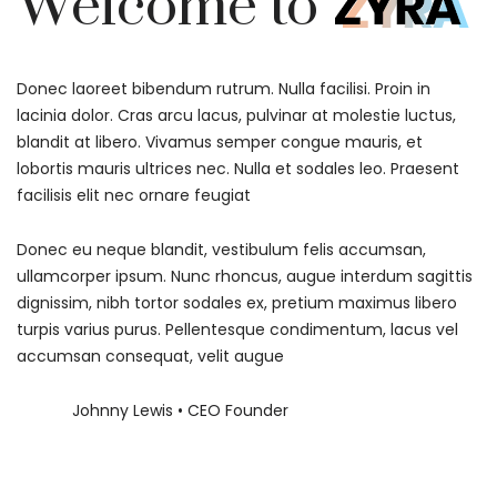
Welcome to
Donec laoreet bibendum rutrum. Nulla facilisi. Proin in
lacinia dolor. Cras arcu lacus, pulvinar at molestie luctus,
blandit at libero. Vivamus semper congue mauris, et
lobortis mauris ultrices nec. Nulla et sodales leo. Praesent
facilisis elit nec ornare feugiat
Donec eu neque blandit, vestibulum felis accumsan,
ullamcorper ipsum. Nunc rhoncus, augue interdum sagittis
dignissim, nibh tortor sodales ex, pretium maximus libero
turpis varius purus. Pellentesque condimentum, lacus vel
accumsan consequat, velit augue
Johnny Lewis • CEO Founder