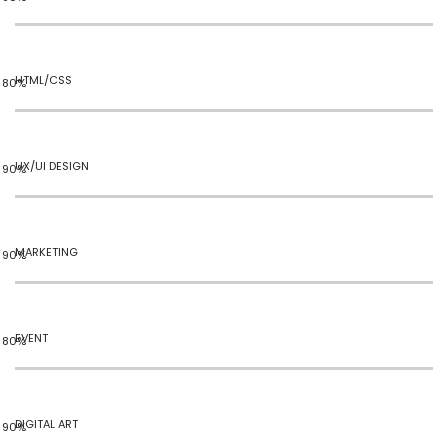
HTML/CSS
UX/UI DESIGN
MARKETING
EVENT
DIGITAL ART