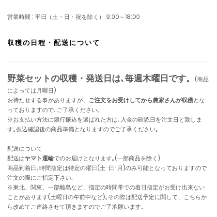
営業時間 : 平日（土・日・祝を除く） 9:00～18:00
収穫の日程・配送について
野菜セットの収穫・発送日は､毎週木曜日です。
(商品
によっては月曜日)
お待たせする事がありますが、
ご注文をお受けしてから農家さんが収穫
とな
っておりますので､ご了承ください｡
※お支払い方法に銀行振込を選ばれた方は､入金の確認日を注文日と致しま
す｡振込確認後の商品準備となりますのでご了承ください｡
配送について
配送は
ヤマト運輸
でのお届けとなります｡(一部商品を除く)
商品到着日､時間指定は特定の曜日(土･日･月)のみ可能となっておりますので
注文の際にご指定下さい｡
※東北、関東、一部離島など、指定の時間帯での着日指定がお受け出来ない
ことがあります(土曜日の午前中など)｡その際は配送予定に関して、こちらか
ら改めてご連絡させて頂きますのでご了承願います｡