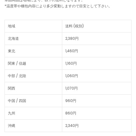
*温度帯や梱包内容により多少変動しますので目安として下さい。
地域
送料 (税別)
北海道
2,380円
東北
1,460円
関東 / 信越
1,160円
中部 / 北陸
1,060円
関西
1,070円
中国 / 四国
960円
九州
860円
沖縄
2,340円