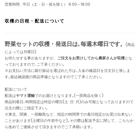
営業時間 : 平日（土・日・祝を除く） 9:00～18:00
収穫の日程・配送について
野菜セットの収穫・発送日は､毎週木曜日です。
(商品
によっては月曜日)
お待たせする事がありますが、
ご注文をお受けしてから農家さんが収穫
とな
っておりますので､ご了承ください｡
※お支払い方法に銀行振込を選ばれた方は､入金の確認日を注文日と致しま
す｡振込確認後の商品準備となりますのでご了承ください｡
配送について
配送は
ヤマト運輸
でのお届けとなります｡(一部商品を除く)
商品到着日､時間指定は特定の曜日(土･日･月)のみ可能となっておりますので
注文の際にご指定下さい｡
※東北、関東、一部離島など、指定の時間帯での着日指定がお受け出来ない
ことがあります(土曜日の午前中など)｡その際は配送予定に関して、こちらか
ら改めてご連絡させて頂きますのでご了承願います｡