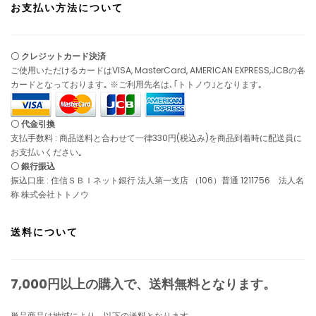
お支払い方法について
〇 クレジットカード決済
ご使用いただけるカードはVISA, MasterCard, AMERICAN EXPRESS,JCBの各
カードとなっております｡ ※ご利用先名は､｢トトノウ｣となります｡
〇 代金引換
支払手数料 : 商品送料と合わせて一律330円(税込み)を商品到着時に配送員に
お支払いください｡
〇 銀行振込
振込口座 : 住信ＳＢＩネット銀行 法人第一支店 （106）普通 1211756 法人名
称 株式会社トトノウ
送料について
7,000円以上の購入で、
送料無料
となります。
単品商品は地域により、以下の送料となります。