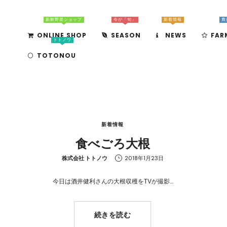
新鮮野菜ショップ
今が「旬」
新着情報
農
ONLINE SHOP
SEASON
NEWS
FAR
トトノウ
TOTONOU
新着情報
食べごろ大根
by
株式会社 トトノウ
2018年1月23日
今日は酒井健利さんの大根収穫をTVが撮影…
続きを読む