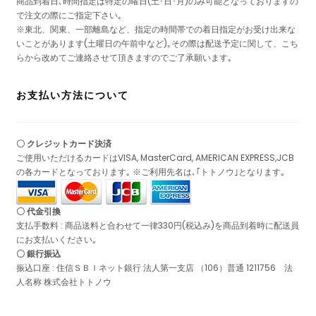
商品到着日､時間指定は特定の曜日(土･日･月)のみ可能となっておりますの
で注文の際にご指定下さい｡
※東北、関東、一部離島など、指定の時間帯での着日指定がお受け出来な
いことがあります(土曜日の午前中など)｡その際は配送予定に関して、こち
らから改めてご連絡させて頂きますのでご了承願います｡
お支払い方法について
〇 クレジットカード決済
ご使用いただけるカードはVISA, MasterCard, AMERICAN EXPRESS,JCB
の各カードとなっております｡ ※ご利用先名は､｢トトノウ｣となります｡
〇 代金引換
支払手数料 : 商品送料と合わせて一律330円(税込み)を商品到着時に配送員
にお支払いください｡
〇 銀行振込
振込口座 : 住信ＳＢＩネット銀行 法人第一支店 （106）普通 1211756 法
人名称 株式会社トトノウ