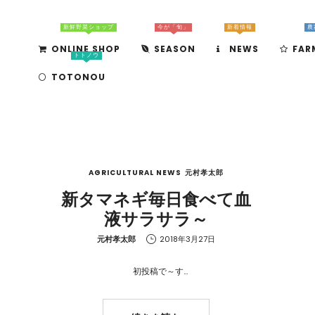
新鮮野菜ショップ
今が「旬」
新着情報
農
ONLINE SHOP
SEASON
NEWS
FAR
トトノウ
TOTONOU
AGRICULTURAL NEWS
元村孝太郎
新タマネギ毎日食べて血
液サラサラ～
by
元村孝太郎
2018年3月27日
初投稿で～す…