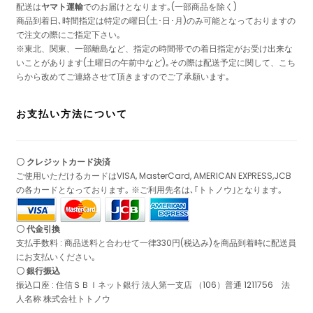
配送は
ヤマト運輸
でのお届けとなります｡(一部商品を除く)
商品到着日､時間指定は特定の曜日(土･日･月)のみ可能となっておりますの
で注文の際にご指定下さい｡
※東北、関東、一部離島など、指定の時間帯での着日指定がお受け出来な
いことがあります(土曜日の午前中など)｡その際は配送予定に関して、こち
らから改めてご連絡させて頂きますのでご了承願います｡
お支払い方法について
〇 クレジットカード決済
ご使用いただけるカードはVISA, MasterCard, AMERICAN EXPRESS,JCB
の各カードとなっております｡ ※ご利用先名は､｢トトノウ｣となります｡
〇 代金引換
支払手数料 : 商品送料と合わせて一律330円(税込み)を商品到着時に配送員
にお支払いください｡
〇 銀行振込
振込口座 : 住信ＳＢＩネット銀行 法人第一支店 （106）普通 1211756 法
人名称 株式会社トトノウ