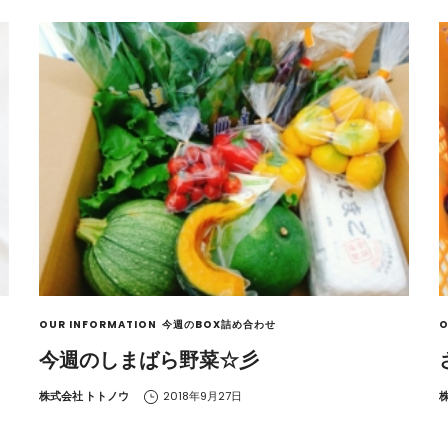
OUR INFORMATION
今週のBOX詰め合わせ
O
今週のしまばら野菜☆彡
by
b
株式会社 トトノウ
2018年9月27日