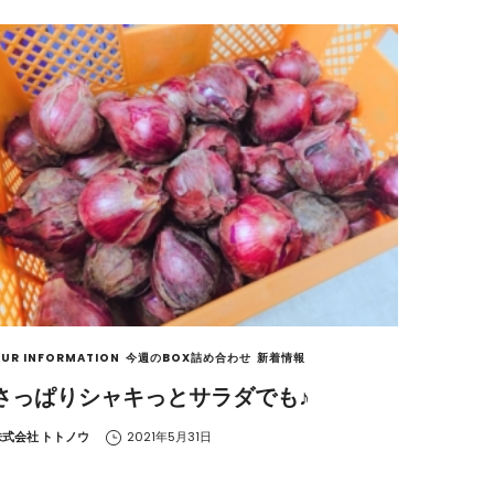
UR INFORMATION
今週のBOX詰め合わせ
新着情報
さっぱりシャキっとサラダでも♪
y
株式会社 トトノウ
2021年5月31日