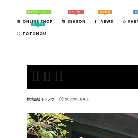
新鮮野菜ショップ
今が「旬」
新着情報
農
ONLINE SHOP
SEASON
NEWS
FAR
トトノウ
TOTONOU
114141
by
株式会社 トトノウ
2022年5月16日