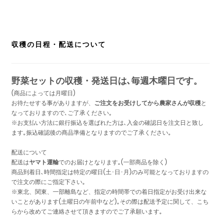
収穫の日程・配送について
野菜セットの収穫・発送日は､毎週木曜日です。
(商品によっては月曜日)
お待たせする事がありますが、
ご注文をお受けしてから農家さんが収穫
と
なっておりますので､ご了承ください｡
※お支払い方法に銀行振込を選ばれた方は､入金の確認日を注文日と致し
ます｡振込確認後の商品準備となりますのでご了承ください｡
配送について
配送は
ヤマト運輸
でのお届けとなります｡(一部商品を除く)
商品到着日､時間指定は特定の曜日(土･日･月)のみ可能となっておりますの
で注文の際にご指定下さい｡
※東北、関東、一部離島など、指定の時間帯での着日指定がお受け出来な
いことがあります(土曜日の午前中など)｡その際は配送予定に関して、こち
らから改めてご連絡させて頂きますのでご了承願います｡