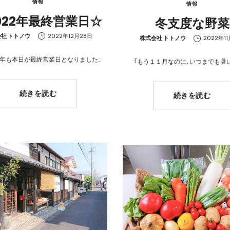
情報
情報
022年最終営業日☆
冬支度な野菜
社 トトノウ
2022年12月28日
by
株式会社 トトノウ
2022年11
年も本日が最終営業日となりました…
｢もう１１月なのに､いつまでも暑い
続きを読む
続きを読む