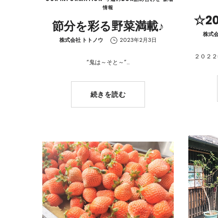
情報
☆2
節分を彩る野菜満載♪
by
株式会
by
株式会社 トトノウ
2023年2月3日
２０２２
“鬼は～そと～”…
続きを読む