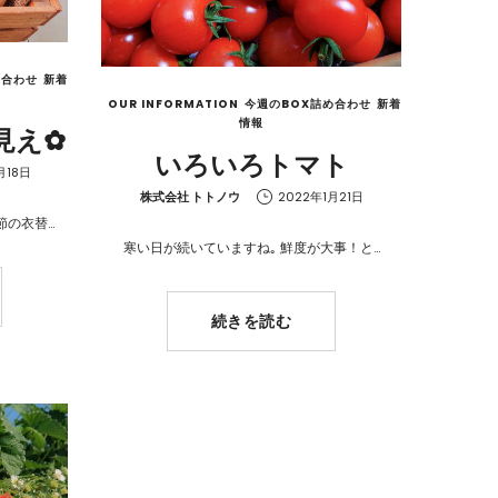
め合わせ
新着
OUR INFORMATION
今週のBOX詰め合わせ
新着
情報
見え✿
いろいろトマト
月18日
by
株式会社 トトノウ
2022年1月21日
節の衣替…
寒い日が続いていますね｡ 鮮度が大事！と…
続きを読む