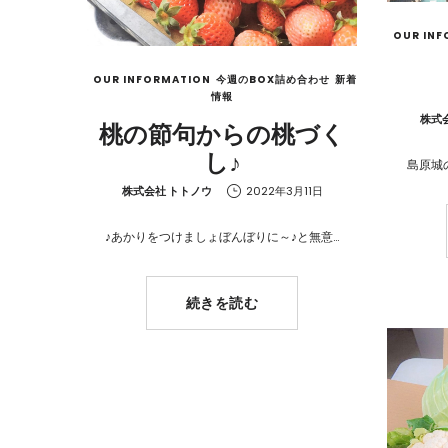
OUR INF
OUR INFORMATION
今週のBOX詰め合わせ
新着
情報
by
株式
桃の節句からの桃づく
し♪
島原城
by
株式会社 トトノウ
2022年3月11日
♪あかりをつけましょぼんぼりに～♪と無意…
続きを読む