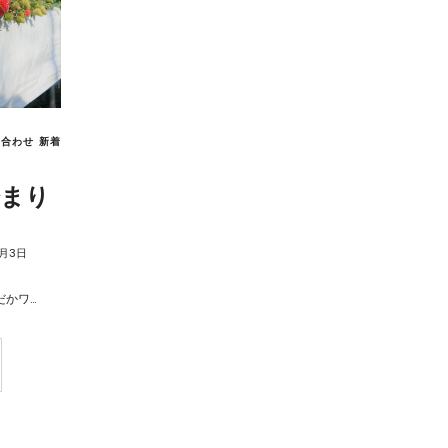
め合わせ
新着
始まり
2月3日
だかワ…