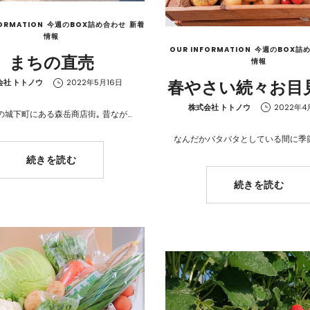
ORMATION
今週のBOX詰め合わせ
新着
情報
OUR INFORMATION
今週のBOX詰
まちの直売
情報
春やさい続々お目
会社 トトノウ
2022年5月16日
by
株式会社 トトノウ
2022年4
の城下町にある森岳商店街｡ 昔なが…
なんだかバタバタとしている間に季
続きを読む
続きを読む