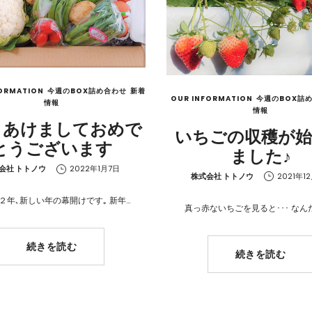
ORMATION
今週のBOX詰め合わせ
新着
OUR INFORMATION
今週のBOX詰
情報
情報
､あけましておめで
いちごの収穫が
とうございます
ました♪
会社 トトノウ
2022年1月7日
by
株式会社 トトノウ
2021年1
２年､新しい年の幕開けです｡ 新年…
真っ赤ないちごを見ると･･･ なん
続きを読む
続きを読む