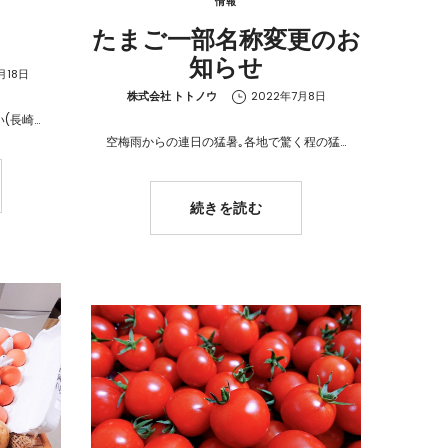
情報
たまご一部名称変更のお
知らせ
月18日
by
株式会社 トトノウ
2022年7月8日
(長崎…
空梅雨からの連日の猛暑｡各地で驚く程の猛…
続きを読む