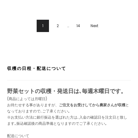
1
2
…
14
Next
収穫の日程・配送について
野菜セットの収穫・発送日は､毎週木曜日です。
(商品によっては月曜日)
お待たせする事がありますが、
ご注文をお受けしてから農家さんが収穫
と
なっておりますので､ご了承ください｡
※お支払い方法に銀行振込を選ばれた方は､入金の確認日を注文日と致し
ます｡振込確認後の商品準備となりますのでご了承ください｡
配送について