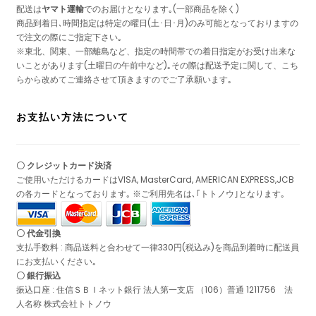
配送は
ヤマト運輸
でのお届けとなります｡(一部商品を除く)
商品到着日､時間指定は特定の曜日(土･日･月)のみ可能となっておりますの
で注文の際にご指定下さい｡
※東北、関東、一部離島など、指定の時間帯での着日指定がお受け出来な
いことがあります(土曜日の午前中など)｡その際は配送予定に関して、こち
らから改めてご連絡させて頂きますのでご了承願います｡
お支払い方法について
〇 クレジットカード決済
ご使用いただけるカードはVISA, MasterCard, AMERICAN EXPRESS,JCB
の各カードとなっております｡ ※ご利用先名は､｢トトノウ｣となります｡
〇 代金引換
支払手数料 : 商品送料と合わせて一律330円(税込み)を商品到着時に配送員
にお支払いください｡
〇 銀行振込
振込口座 : 住信ＳＢＩネット銀行 法人第一支店 （106）普通 1211756 法
人名称 株式会社トトノウ