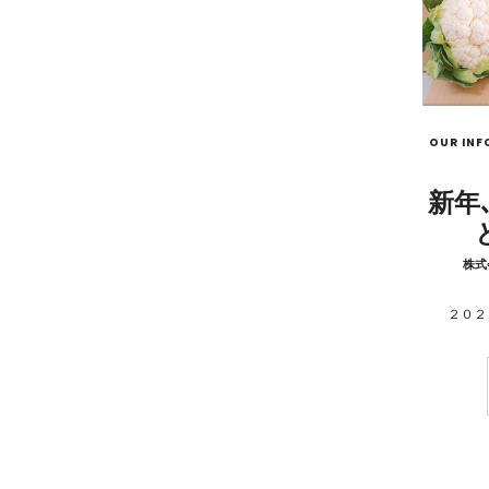
OUR INF
新年
by
株式
２０２