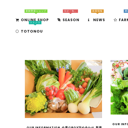
新鮮野菜ショップ
今が「旬」
新着情報
農
ONLINE SHOP
SEASON
NEWS
FAR
トトノウ
TOTONOU
OUR INF
OUR INFORMATION
今週のBOX詰め合わせ
新着