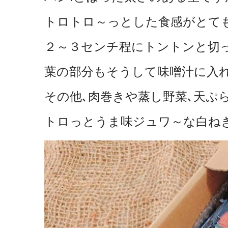
トロトロ～っとした食感がとて
２～３センチ程にトントンと切
葉の部分もそうして味噌汁に入れる
その他､肉巻きや蒸し野菜､天ぷ
トロっとうま味ジュワ～な白ねぎ