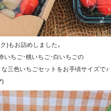
ク)もお詰めしました｡
赤いちご･桃いちご･白いちごの
々な三色いちごセットをお手頃サイズで♪
)