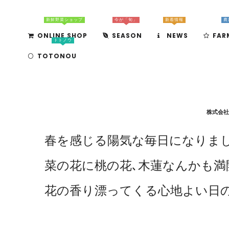
新鮮野菜ショップ
今が「旬」
新着情報
農
ONLINE SHOP
SEASON
NEWS
FAR
トトノウ
TOTONOU
by
株式会社
春を感じる陽気な毎日になりまし
菜の花に桃の花､木蓮なんかも満
花の香り漂ってくる心地よい日