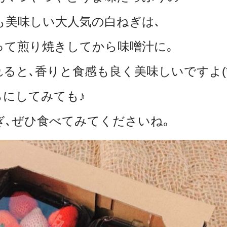
も美味しい
大人気の白ねぎは､
って煎り焼きしてから味噌汁に｡
と､香りと食感も良く美味しいですよ(*^
らにしてみても♪
､ぜひ食べてみてくださいね｡