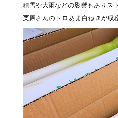
積雪や大雨などの影響もありス
栗原さんの
トロあま白ねぎが収穫再