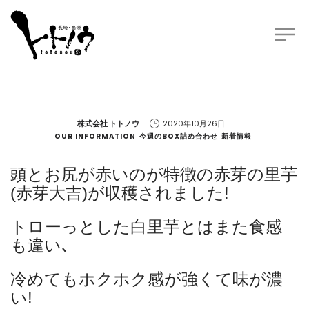
by
株式会社 トトノウ
2020年10月26日
OUR INFORMATION
今週のBOX詰め合わせ
新着情報
頭とお尻が赤いのが特徴の赤芽の里芋
(赤芽大吉)が収穫されました!
トローっとした白里芋とはまた食感
も違い､
冷めてもホクホク感が強くて味が濃
い!