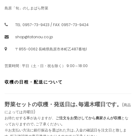
島原「旬」のしまばら野菜
TEL: 0957-73-9423 / FAX: 0957-73-9424
shop@totonou.co.jp
〒855-0062 長崎県島原市本町乙487番地1
営業時間 : 平日（土・日・祝を除く） 9:00～18:00
収穫の日程・配送について
野菜セットの収穫・発送日は､毎週木曜日です。
(商品
によっては月曜日)
お待たせする事がありますが、
ご注文をお受けしてから農家さんが収穫
とな
っておりますので､ご了承ください｡
※お支払い方法に銀行振込を選ばれた方は､入金の確認日を注文日と致しま