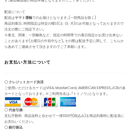
す｡振込確認後の商品準備となりますのでご了承ください｡
配送について
配送は
ヤマト運輸
でのお届けとなります｡(一部商品を除く)
商品到着日､時間指定は特定の曜日(土･日･月)のみ可能となっておりますので
注文の際にご指定下さい｡
※東北、関東、一部離島など、指定の時間帯での着日指定がお受け出来ない
ことがあります(土曜日の午前中など)｡その際は配送予定に関して、こちらか
ら改めてご連絡させて頂きますのでご了承願います｡
お支払い方法について
〇 クレジットカード決済
ご使用いただけるカードはVISA, MasterCard, AMERICAN EXPRESS,JCBの各
カードとなっております｡ ※ご利用先名は､｢トトノウ｣となります｡
〇 代金引換
支払手数料 : 商品送料と合わせて一律330円(税込み)を商品到着時に配送員に
お支払いください｡
〇 銀行振込