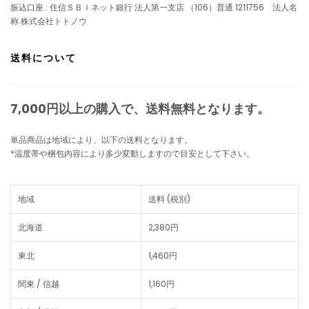
振込口座 : 住信ＳＢＩネット銀行 法人第一支店 （106）普通 1211756 法人名
称 株式会社トトノウ
送料について
7,000円以上の購入で、
送料無料
となります。
単品商品は地域により、以下の送料となります。
*温度帯や梱包内容により多少変動しますので目安として下さい。
地域
送料 (税別)
北海道
2,380円
東北
1,460円
関東 / 信越
1,160円