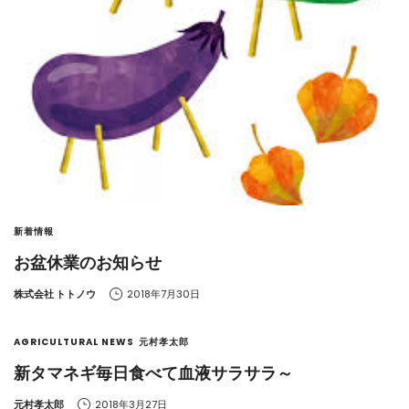
新着情報
お盆休業のお知らせ
by
株式会社 トトノウ
2018年7月30日
AGRICULTURAL NEWS
元村孝太郎
新タマネギ毎日食べて血液サラサラ～
by
元村孝太郎
2018年3月27日