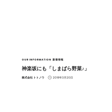
OUR INFORMATION
新着情報
神楽坂にも「しまばら野菜♪」
by
株式会社 トトノウ
2018年3月20日