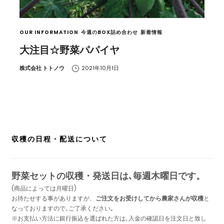
OUR INFORMATION
今週のBOX詰め合わせ
新着情報
大注目☆野菜パパイヤ
by
株式会社 トトノウ
2021年10月1日
収穫の日程・配送について
野菜セットの収穫・発送日は､毎週木曜日です。
(商品によっては月曜日)
お待たせする事がありますが、
ご注文をお受けしてから農家さんが収穫
と
なっておりますので､ご了承ください｡
※お支払い方法に銀行振込を選ばれた方は､入金の確認日を注文日と致し