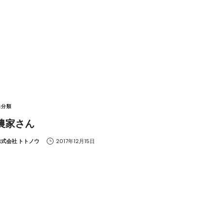
未分類
農家さん
y
株式会社 トトノウ
2017年12月15日