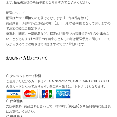
ます｡振込確認後の商品準備となりますのでご了承ください｡
配送について
配送は
ヤマト運輸
でのお届けとなります｡(一部商品を除く)
商品到着日､時間指定は特定の曜日(土･日･月)のみ可能となっておりますの
で注文の際にご指定下さい｡
※東北、関東、一部離島など、指定の時間帯での着日指定がお受け出来な
いことがあります(土曜日の午前中など)｡その際は配送予定に関して、こち
らから改めてご連絡させて頂きますのでご了承願います｡
お支払い方法について
〇 クレジットカード決済
ご使用いただけるカードはVISA, MasterCard, AMERICAN EXPRESS,JCB
の各カードとなっております｡ ※ご利用先名は､｢トトノウ｣となります｡
〇 代金引換
支払手数料 : 商品送料と合わせて一律330円(税込み)を商品到着時に配送員
にお支払いください｡
〇 銀行振込