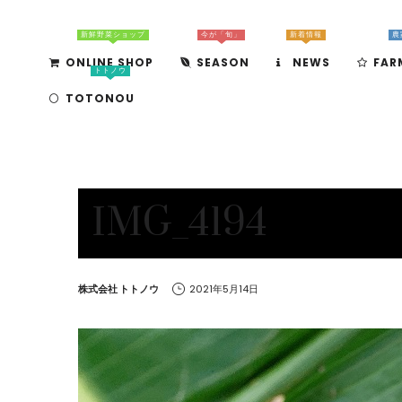
新鮮野菜ショップ
今が「旬」
新着情報
農
ONLINE SHOP
SEASON
NEWS
FAR
トトノウ
TOTONOU
IMG_4194
by
株式会社 トトノウ
2021年5月14日