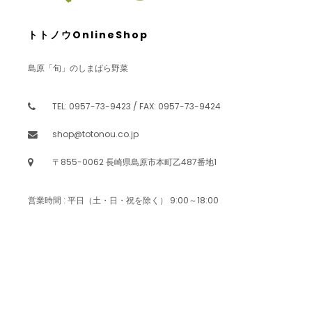
トトノウOnlineShop
島原「旬」のしまばら野菜
TEL: 0957-73-9423 / FAX: 0957-73-9424
shop@totonou.co.jp
〒855-0062 長崎県島原市本町乙487番地1
営業時間 : 平日（土・日・祝を除く） 9:00～18:00