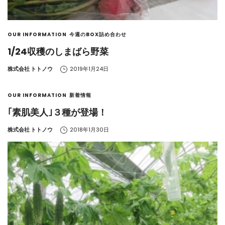
OUR INFORMATION
今週のBOX詰め合わせ
1/24収穫のしまばら野菜
by
株式会社 トトノウ
2019年1月24日
OUR INFORMATION
新着情報
｢素肌美人｣３種が登場！
by
株式会社 トトノウ
2018年1月30日