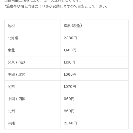
単品商品は地域により、以下の送料となります。
*温度帯や梱包内容により多少変動しますので目安として下さい。
地域
送料 (税別)
北海道
2,380円
東北
1,460円
関東 / 信越
1,160円
中部 / 北陸
1,060円
関西
1,070円
中国 / 四国
960円
九州
860円
沖縄
2,340円