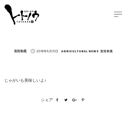
by
宮田和晃
2018年5月31日
AGRICULTURAL NEWS
宮田和晃
じゃがいも美味しいよ♪
シェア