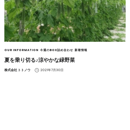
OUR INFORMATION
今週のBOX詰め合わせ
新着情報
夏を乗り切る♪涼やかな緑野菜
by
株式会社 トトノウ
2021年7月30日