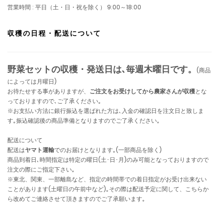
営業時間 : 平日（土・日・祝を除く） 9:00～18:00
収穫の日程・配送について
野菜セットの収穫・発送日は､毎週木曜日です。
(商品
によっては月曜日)
お待たせする事がありますが、
ご注文をお受けしてから農家さんが収穫
とな
っておりますので､ご了承ください｡
※お支払い方法に銀行振込を選ばれた方は､入金の確認日を注文日と致しま
す｡振込確認後の商品準備となりますのでご了承ください｡
配送について
配送は
ヤマト運輸
でのお届けとなります｡(一部商品を除く)
商品到着日､時間指定は特定の曜日(土･日･月)のみ可能となっておりますので
注文の際にご指定下さい｡
※東北、関東、一部離島など、指定の時間帯での着日指定がお受け出来ない
ことがあります(土曜日の午前中など)｡その際は配送予定に関して、こちらか
ら改めてご連絡させて頂きますのでご了承願います｡