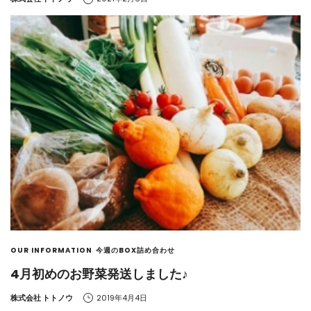
OUR INFORMATION
今週のBOX詰め合わせ
4月初めのお野菜発送しました♪
by
株式会社 トトノウ
2019年4月4日