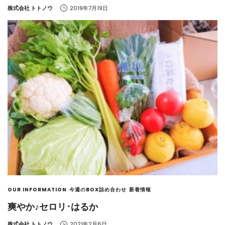
by
株式会社 トトノウ
2019年7月19日
OUR INFORMATION
今週のBOX詰め合わせ
新着情報
爽やか♪セロリ･はるか
by
株式会社 トトノウ
2021年2月6日