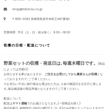
shop@totonou.co.jp
〒855-0062 長崎県島原市本町乙487番地1
営業時間 : 平日（土・日・祝を除く） 9:00～18:00
収穫の日程・配送について
野菜セットの収穫・発送日は､毎週木曜日です。
(商品
によっては月曜日)
お待たせする事がありますが、
ご注文をお受けしてから農家さんが収穫
とな
っておりますので､ご了承ください｡
※お支払い方法に銀行振込を選ばれた方は､入金の確認日を注文日と致しま
す｡振込確認後の商品準備となりますのでご了承ください｡
配送について
配送は
ヤマト運輸
でのお届けとなります｡(一部商品を除く)
商品到着日､時間指定は特定の曜日(土･日･月)のみ可能となっておりますので