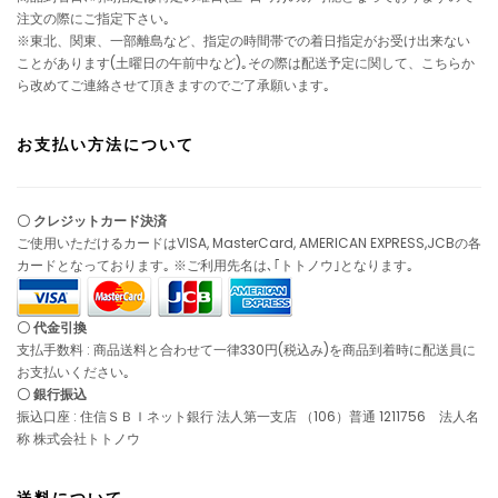
注文の際にご指定下さい｡
※東北、関東、一部離島など、指定の時間帯での着日指定がお受け出来ない
ことがあります(土曜日の午前中など)｡その際は配送予定に関して、こちらか
ら改めてご連絡させて頂きますのでご了承願います｡
お支払い方法について
〇 クレジットカード決済
ご使用いただけるカードはVISA, MasterCard, AMERICAN EXPRESS,JCBの各
カードとなっております｡ ※ご利用先名は､｢トトノウ｣となります｡
〇 代金引換
支払手数料 : 商品送料と合わせて一律330円(税込み)を商品到着時に配送員に
お支払いください｡
〇 銀行振込
振込口座 : 住信ＳＢＩネット銀行 法人第一支店 （106）普通 1211756 法人名
称 株式会社トトノウ
送料について