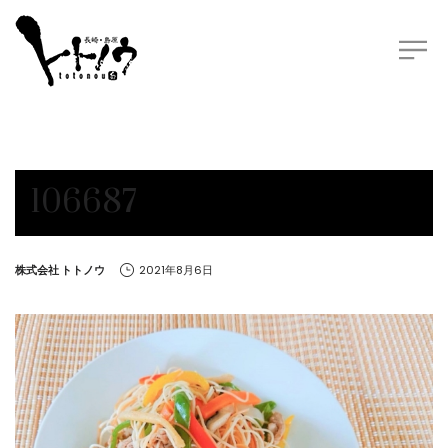
106687
by
株式会社 トトノウ
2021年8月6日