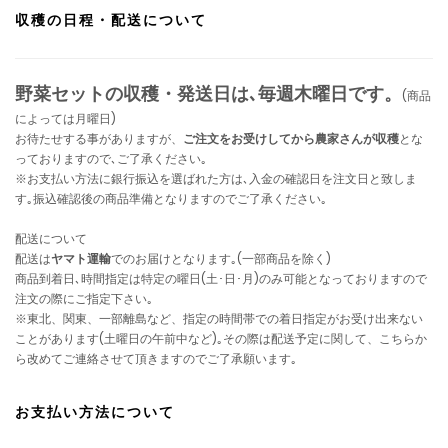
収穫の日程・配送について
野菜セットの収穫・発送日は､毎週木曜日です。
(商品
によっては月曜日)
お待たせする事がありますが、
ご注文をお受けしてから農家さんが収穫
とな
っておりますので､ご了承ください｡
※お支払い方法に銀行振込を選ばれた方は､入金の確認日を注文日と致しま
す｡振込確認後の商品準備となりますのでご了承ください｡
配送について
配送は
ヤマト運輸
でのお届けとなります｡(一部商品を除く)
商品到着日､時間指定は特定の曜日(土･日･月)のみ可能となっておりますので
注文の際にご指定下さい｡
※東北、関東、一部離島など、指定の時間帯での着日指定がお受け出来ない
ことがあります(土曜日の午前中など)｡その際は配送予定に関して、こちらか
ら改めてご連絡させて頂きますのでご了承願います｡
お支払い方法について