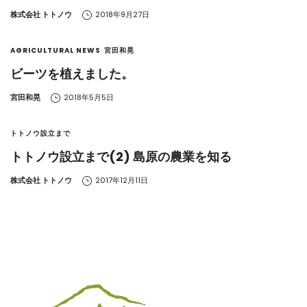
by
株式会社 トトノウ
2018年9月27日
AGRICULTURAL NEWS
宮田和晃
ビーツを植えました。
by
宮田和晃
2018年5月5日
トトノウ設立まで
トトノウ設立まで(2) 島原の農業を知る
by
株式会社 トトノウ
2017年12月11日