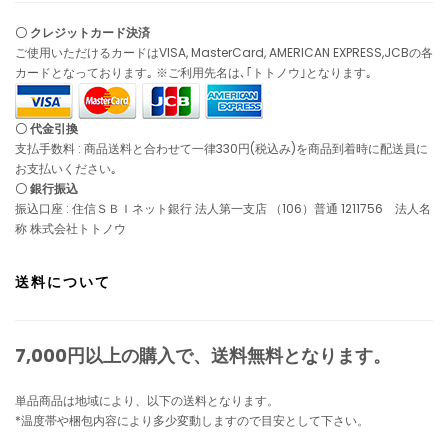
〇 クレジットカード決済
ご使用いただけるカードはVISA, MasterCard, AMERICAN EXPRESS,JCBの各
カードとなっております｡ ※ご利用先名は､｢トトノウ｣となります｡
〇 代金引換
支払手数料 : 商品送料と合わせて一律330円(税込み)を商品到着時に配送員に
お支払いください｡
〇 銀行振込
振込口座 : 住信ＳＢＩネット銀行 法人第一支店 （106）普通 1211756 法人名
称 株式会社トトノウ
送料について
7,000円以上の購入で、
送料無料
となります。
単品商品は地域により、以下の送料となります。
*温度帯や梱包内容により多少変動しますので目安として下さい。