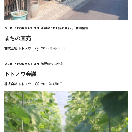
OUR INFORMATION
今週のBOX詰め合わせ
新着情報
まちの直売
by
株式会社 トトノウ
2022年5月16日
OUR INFORMATION
光野のつぶやき
トトノウ会議
by
株式会社 トトノウ
2018年3月8日