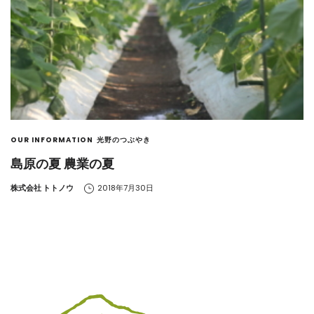
OUR INFORMATION
光野のつぶやき
島原の夏 農業の夏
by
株式会社 トトノウ
2018年7月30日