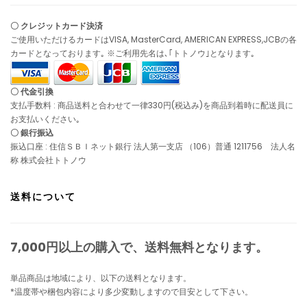
〇 クレジットカード決済
ご使用いただけるカードはVISA, MasterCard, AMERICAN EXPRESS,JCBの各
カードとなっております｡ ※ご利用先名は､｢トトノウ｣となります｡
〇 代金引換
支払手数料 : 商品送料と合わせて一律330円(税込み)を商品到着時に配送員に
お支払いください｡
〇 銀行振込
振込口座 : 住信ＳＢＩネット銀行 法人第一支店 （106）普通 1211756 法人名
称 株式会社トトノウ
送料について
7,000円以上の購入で、
送料無料
となります。
単品商品は地域により、以下の送料となります。
*温度帯や梱包内容により多少変動しますので目安として下さい。