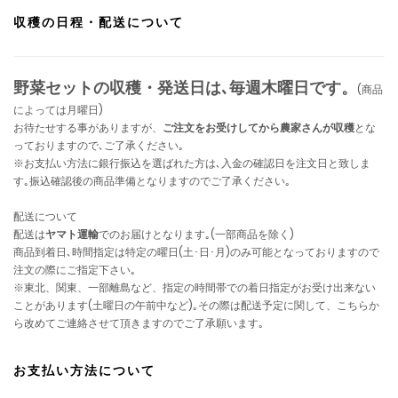
収穫の日程・配送について
野菜セットの収穫・発送日は､毎週木曜日です。
(商品
によっては月曜日)
お待たせする事がありますが、
ご注文をお受けしてから農家さんが収穫
とな
っておりますので､ご了承ください｡
※お支払い方法に銀行振込を選ばれた方は､入金の確認日を注文日と致しま
す｡振込確認後の商品準備となりますのでご了承ください｡
配送について
配送は
ヤマト運輸
でのお届けとなります｡(一部商品を除く)
商品到着日､時間指定は特定の曜日(土･日･月)のみ可能となっておりますので
注文の際にご指定下さい｡
※東北、関東、一部離島など、指定の時間帯での着日指定がお受け出来ない
ことがあります(土曜日の午前中など)｡その際は配送予定に関して、こちらか
ら改めてご連絡させて頂きますのでご了承願います｡
お支払い方法について