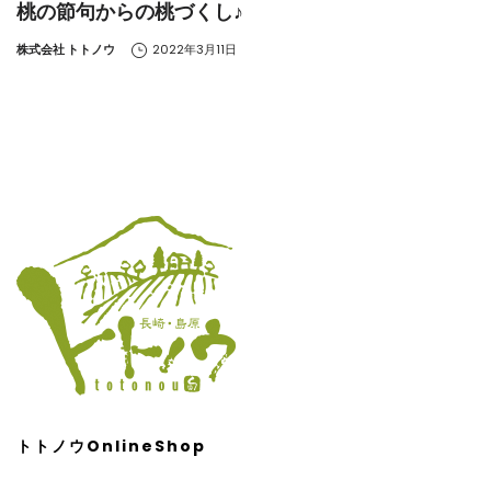
桃の節句からの桃づくし♪
by
株式会社 トトノウ
2022年3月11日
トトノウOnlineShop