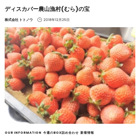
ディスカバー農山漁村(むら)の宝
by
株式会社 トトノウ
2018年12月25日
OUR INFORMATION
今週のBOX詰め合わせ
新着情報