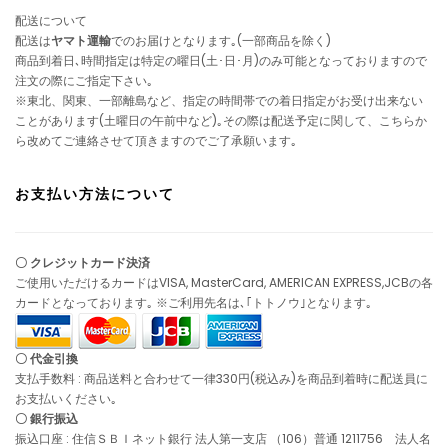
配送について
配送は
ヤマト運輸
でのお届けとなります｡(一部商品を除く)
商品到着日､時間指定は特定の曜日(土･日･月)のみ可能となっておりますので
注文の際にご指定下さい｡
※東北、関東、一部離島など、指定の時間帯での着日指定がお受け出来ない
ことがあります(土曜日の午前中など)｡その際は配送予定に関して、こちらか
ら改めてご連絡させて頂きますのでご了承願います｡
お支払い方法について
〇 クレジットカード決済
ご使用いただけるカードはVISA, MasterCard, AMERICAN EXPRESS,JCBの各
カードとなっております｡ ※ご利用先名は､｢トトノウ｣となります｡
〇 代金引換
支払手数料 : 商品送料と合わせて一律330円(税込み)を商品到着時に配送員に
お支払いください｡
〇 銀行振込
振込口座 : 住信ＳＢＩネット銀行 法人第一支店 （106）普通 1211756 法人名