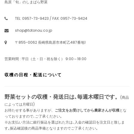
島原「旬」のしまばら野菜
TEL: 0957-73-9423 / FAX: 0957-73-9424
shop@totonou.co.jp
〒855-0062 長崎県島原市本町乙487番地1
営業時間 : 平日（土・日・祝を除く） 9:00～18:00
収穫の日程・配送について
野菜セットの収穫・発送日は､毎週木曜日です。
(商品
によっては月曜日)
お待たせする事がありますが、
ご注文をお受けしてから農家さんが収穫
とな
っておりますので､ご了承ください｡
※お支払い方法に銀行振込を選ばれた方は､入金の確認日を注文日と致しま
す｡振込確認後の商品準備となりますのでご了承ください｡