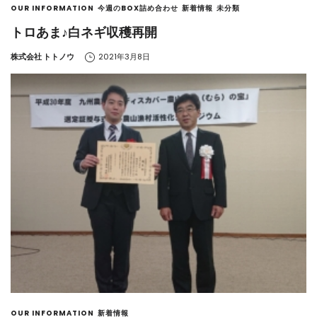
OUR INFORMATION
今週のBOX詰め合わせ
新着情報
未分類
トロあま♪白ネギ収穫再開
by
株式会社 トトノウ
2021年3月8日
OUR INFORMATION
新着情報