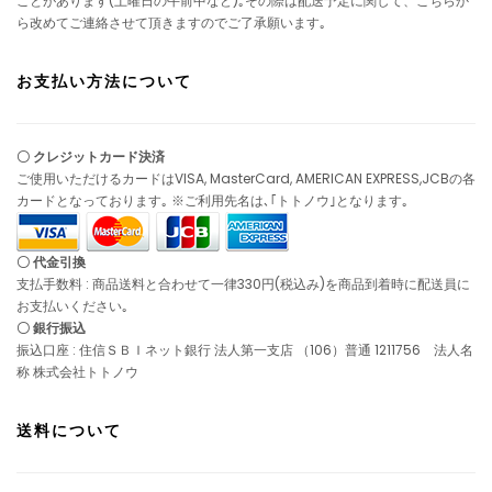
ことがあります(土曜日の午前中など)｡その際は配送予定に関して、こちらか
ら改めてご連絡させて頂きますのでご了承願います｡
お支払い方法について
〇 クレジットカード決済
ご使用いただけるカードはVISA, MasterCard, AMERICAN EXPRESS,JCBの各
カードとなっております｡ ※ご利用先名は､｢トトノウ｣となります｡
〇 代金引換
支払手数料 : 商品送料と合わせて一律330円(税込み)を商品到着時に配送員に
お支払いください｡
〇 銀行振込
振込口座 : 住信ＳＢＩネット銀行 法人第一支店 （106）普通 1211756 法人名
称 株式会社トトノウ
送料について