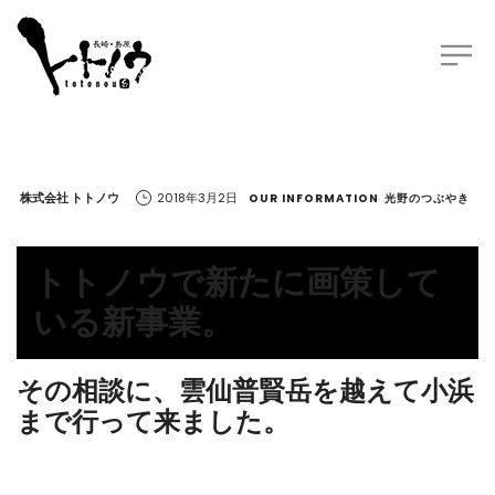
by
株式会社 トトノウ
2018年3月2日
OUR INFORMATION
光野のつぶやき
トトノウで新たに画策して
いる新事業。
その相談に、雲仙普賢岳を越えて小浜
まで行って来ました。