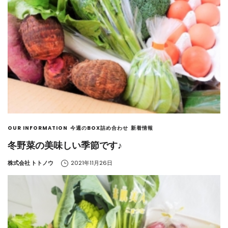
OUR INFORMATION
今週のBOX詰め合わせ
新着情報
冬野菜の美味しい季節です♪
by
株式会社 トトノウ
2021年11月26日