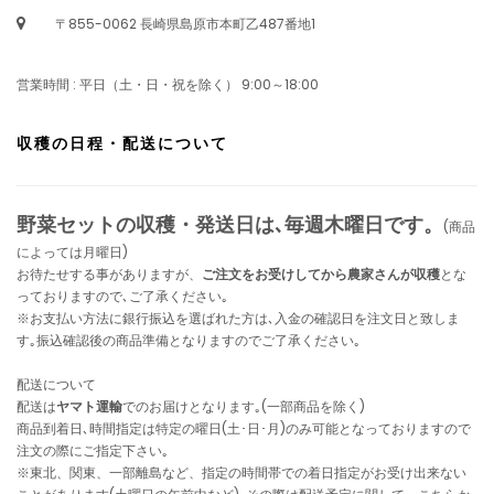
〒855-0062 長崎県島原市本町乙487番地1
営業時間 : 平日（土・日・祝を除く） 9:00～18:00
収穫の日程・配送について
野菜セットの収穫・発送日は､毎週木曜日です。
(商品
によっては月曜日)
お待たせする事がありますが、
ご注文をお受けしてから農家さんが収穫
とな
っておりますので､ご了承ください｡
※お支払い方法に銀行振込を選ばれた方は､入金の確認日を注文日と致しま
す｡振込確認後の商品準備となりますのでご了承ください｡
配送について
配送は
ヤマト運輸
でのお届けとなります｡(一部商品を除く)
商品到着日､時間指定は特定の曜日(土･日･月)のみ可能となっておりますので
注文の際にご指定下さい｡
※東北、関東、一部離島など、指定の時間帯での着日指定がお受け出来ない