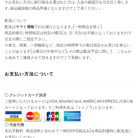
※お支払い方法に銀行振込を選ばれた方は､入金の確認日を注文日と致しま
す｡振込確認後の商品準備となりますのでご了承ください｡
配送について
配送は
ヤマト運輸
でのお届けとなります｡(一部商品を除く)
商品到着日､時間指定は特定の曜日(土･日･月)のみ可能となっておりますので
注文の際にご指定下さい｡
※東北、関東、一部離島など、指定の時間帯での着日指定がお受け出来ない
ことがあります(土曜日の午前中など)｡その際は配送予定に関して、こちらか
ら改めてご連絡させて頂きますのでご了承願います｡
お支払い方法について
〇 クレジットカード決済
ご使用いただけるカードはVISA, MasterCard, AMERICAN EXPRESS,JCBの各
カードとなっております｡ ※ご利用先名は､｢トトノウ｣となります｡
〇 代金引換
支払手数料 : 商品送料と合わせて一律330円(税込み)を商品到着時に配送員に
お支払いください｡