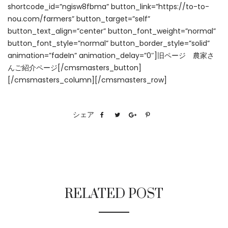
shortcode_id=”ngisw8fbma” button_link=”https://to-to-
nou.com/farmers” button_target=”self”
button_text_align=”center” button_font_weight=”normal”
button_font_style=”normal” button_border_style=”solid”
animation=”fadeIn” animation_delay=”0″]旧ページ 農家さ
んご紹介ページ[/cmsmasters_button]
[/cmsmasters_column][/cmsmasters_row]
シェア
RELATED POST