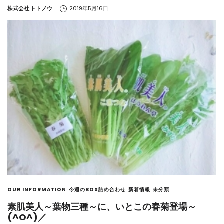
by
株式会社 トトノウ
2019年5月16日
OUR INFORMATION
今週のBOX詰め合わせ
新着情報
未分類
素肌美人～葉物三種～に、いとこの春菊登場～
(^O^)／