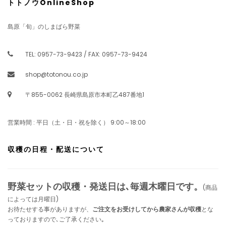
トトノウOnlineShop
島原「旬」のしまばら野菜
TEL: 0957-73-9423 / FAX: 0957-73-9424
shop@totonou.co.jp
〒855-0062 長崎県島原市本町乙487番地1
営業時間 : 平日（土・日・祝を除く） 9:00～18:00
収穫の日程・配送について
野菜セットの収穫・発送日は､毎週木曜日です。
(商品
によっては月曜日)
お待たせする事がありますが、
ご注文をお受けしてから農家さんが収穫
とな
っておりますので､ご了承ください｡