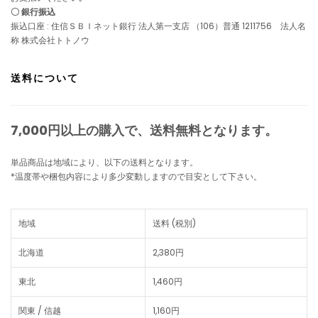
〇 銀行振込
振込口座 : 住信ＳＢＩネット銀行 法人第一支店 （106）普通 1211756 法人名
称 株式会社トトノウ
送料について
7,000円以上の購入で、
送料無料
となります。
単品商品は地域により、以下の送料となります。
*温度帯や梱包内容により多少変動しますので目安として下さい。
地域
送料 (税別)
北海道
2,380円
東北
1,460円
関東 / 信越
1,160円