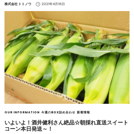
by
株式会社 トトノウ
2021年4月16日
OUR INFORMATION
今週のBOX詰め合わせ
新着情報
いよいよ！酒井健利さん絶品☆朝採れ直送スイート
コーン本日発送～！