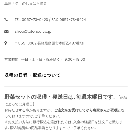
島原「旬」のしまばら野菜
TEL: 0957-73-9423 / FAX: 0957-73-9424
shop@totonou.co.jp
〒855-0062 長崎県島原市本町乙487番地1
営業時間 : 平日（土・日・祝を除く） 9:00～18:00
収穫の日程・配送について
野菜セットの収穫・発送日は､毎週木曜日です。
(商品
によっては月曜日)
お待たせする事がありますが、
ご注文をお受けしてから農家さんが収穫
とな
っておりますので､ご了承ください｡
※お支払い方法に銀行振込を選ばれた方は､入金の確認日を注文日と致しま
す｡振込確認後の商品準備となりますのでご了承ください｡