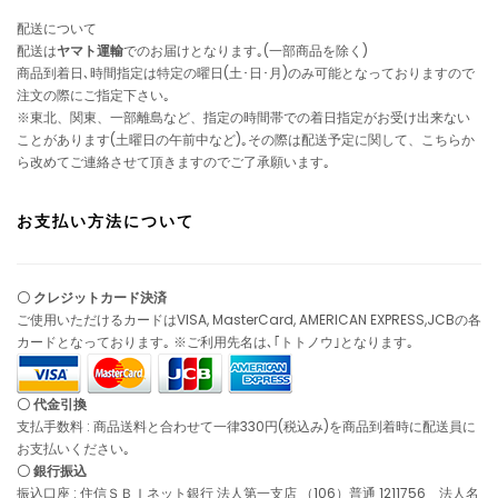
配送について
配送は
ヤマト運輸
でのお届けとなります｡(一部商品を除く)
商品到着日､時間指定は特定の曜日(土･日･月)のみ可能となっておりますので
注文の際にご指定下さい｡
※東北、関東、一部離島など、指定の時間帯での着日指定がお受け出来ない
ことがあります(土曜日の午前中など)｡その際は配送予定に関して、こちらか
ら改めてご連絡させて頂きますのでご了承願います｡
お支払い方法について
〇 クレジットカード決済
ご使用いただけるカードはVISA, MasterCard, AMERICAN EXPRESS,JCBの各
カードとなっております｡ ※ご利用先名は､｢トトノウ｣となります｡
〇 代金引換
支払手数料 : 商品送料と合わせて一律330円(税込み)を商品到着時に配送員に
お支払いください｡
〇 銀行振込
振込口座 : 住信ＳＢＩネット銀行 法人第一支店 （106）普通 1211756 法人名