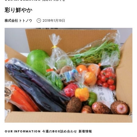
彩り鮮やか
by
株式会社 トトノウ
2018年1月19日
OUR INFORMATION
今週のBOX詰め合わせ
新着情報