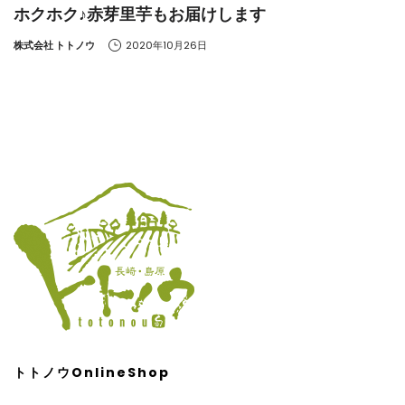
ホクホク♪赤芽里芋もお届けします
by
株式会社 トトノウ
2020年10月26日
トトノウOnlineShop