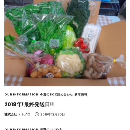
OUR INFORMATION
今週のBOX詰め合わせ
新着情報
2018年!最終発送日!!
by
株式会社 トトノウ
2019年12月20日
OUR INFORMATION
光野のつぶやき