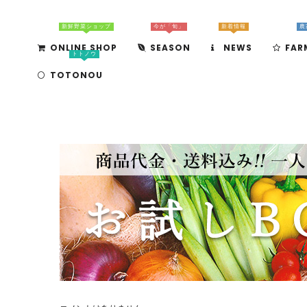
新鮮野菜ショップ
今が「旬」
新着情報
農
ONLINE SHOP
SEASON
NEWS
FAR
トトノウ
TOTONOU