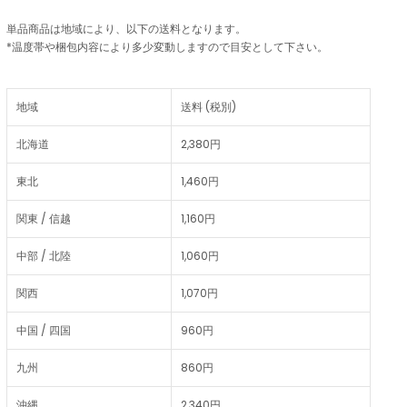
単品商品は地域により、以下の送料となります。
*温度帯や梱包内容により多少変動しますので目安として下さい。
地域
送料 (税別)
北海道
2,380円
東北
1,460円
関東 / 信越
1,160円
中部 / 北陸
1,060円
関西
1,070円
中国 / 四国
960円
九州
860円
沖縄
2,340円