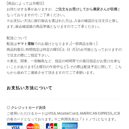
(商品によっては月曜日)
お待たせする事がありますが、
ご注文をお受けしてから農家さんが収穫
と
なっておりますので､ご了承ください｡
※お支払い方法に銀行振込を選ばれた方は､入金の確認日を注文日と致し
ます｡振込確認後の商品準備となりますのでご了承ください｡
配送について
配送は
ヤマト運輸
でのお届けとなります｡(一部商品を除く)
商品到着日､時間指定は特定の曜日(土･日･月)のみ可能となっておりますの
で注文の際にご指定下さい｡
※東北、関東、一部離島など、指定の時間帯での着日指定がお受け出来な
いことがあります(土曜日の午前中など)｡その際は配送予定に関して、こち
らから改めてご連絡させて頂きますのでご了承願います｡
お支払い方法について
〇 クレジットカード決済
ご使用いただけるカードはVISA, MasterCard, AMERICAN EXPRESS,JCB
の各カードとなっております｡ ※ご利用先名は､｢トトノウ｣となります｡