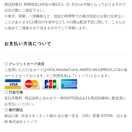
商品到着日､時間指定は特定の曜日(土･日･月)のみ可能となっておりますので
注文の際にご指定下さい｡
※東北、関東、一部離島など、指定の時間帯での着日指定がお受け出来ない
ことがあります(土曜日の午前中など)｡その際は配送予定に関して、こちらか
ら改めてご連絡させて頂きますのでご了承願います｡
お支払い方法について
〇 クレジットカード決済
ご使用いただけるカードはVISA, MasterCard, AMERICAN EXPRESS,JCBの各
カードとなっております｡ ※ご利用先名は､｢トトノウ｣となります｡
〇 代金引換
支払手数料 : 商品送料と合わせて一律330円(税込み)を商品到着時に配送員に
お支払いください｡
〇 銀行振込
振込口座 : 住信ＳＢＩネット銀行 法人第一支店 （106）普通 1211756 法人名
称 株式会社トトノウ