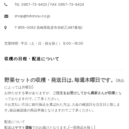
TEL: 0957-73-9423 / FAX: 0957-73-9424
shop@totonou.co.jp
〒855-0062 長崎県島原市本町乙487番地1
営業時間 : 平日（土・日・祝を除く） 9:00～18:00
収穫の日程・配送について
野菜セットの収穫・発送日は､毎週木曜日です。
(商品
によっては月曜日)
お待たせする事がありますが、
ご注文をお受けしてから農家さんが収穫
とな
っておりますので､ご了承ください｡
※お支払い方法に銀行振込を選ばれた方は､入金の確認日を注文日と致しま
す｡振込確認後の商品準備となりますのでご了承ください｡
配送について
配送は
ヤマト運輸
でのお届けとなります｡(一部商品を除く)