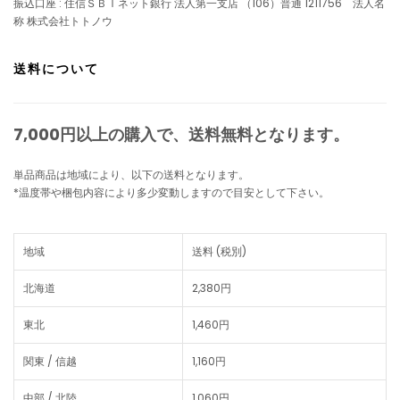
振込口座 : 住信ＳＢＩネット銀行 法人第一支店 （106）普通 1211756 法人名
称 株式会社トトノウ
送料について
7,000円以上の購入で、
送料無料
となります。
単品商品は地域により、以下の送料となります。
*温度帯や梱包内容により多少変動しますので目安として下さい。
地域
送料 (税別)
北海道
2,380円
東北
1,460円
関東 / 信越
1,160円
中部 / 北陸
1,060円