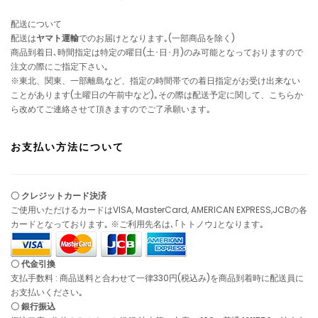
配送について
配送は
ヤマト運輸
でのお届けとなります｡(一部商品を除く)
商品到着日､時間指定は特定の曜日(土･日･月)のみ可能となっておりますので
注文の際にご指定下さい｡
※東北、関東、一部離島など、指定の時間帯での着日指定がお受け出来ない
ことがあります(土曜日の午前中など)｡その際は配送予定に関して、こちらか
ら改めてご連絡させて頂きますのでご了承願います｡
お支払い方法について
〇 クレジットカード決済
ご使用いただけるカードはVISA, MasterCard, AMERICAN EXPRESS,JCBの各
カードとなっております｡ ※ご利用先名は､｢トトノウ｣となります｡
〇 代金引換
支払手数料 : 商品送料と合わせて一律330円(税込み)を商品到着時に配送員に
お支払いください｡
〇 銀行振込