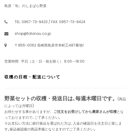
島原「旬」のしまばら野菜
TEL: 0957-73-9423 / FAX: 0957-73-9424
shop@totonou.co.jp
〒855-0062 長崎県島原市本町乙487番地1
営業時間 : 平日（土・日・祝を除く） 9:00～18:00
収穫の日程・配送について
野菜セットの収穫・発送日は､毎週木曜日です。
(商品
によっては月曜日)
お待たせする事がありますが、
ご注文をお受けしてから農家さんが収穫
とな
っておりますので､ご了承ください｡
※お支払い方法に銀行振込を選ばれた方は､入金の確認日を注文日と致しま
す｡振込確認後の商品準備となりますのでご了承ください｡