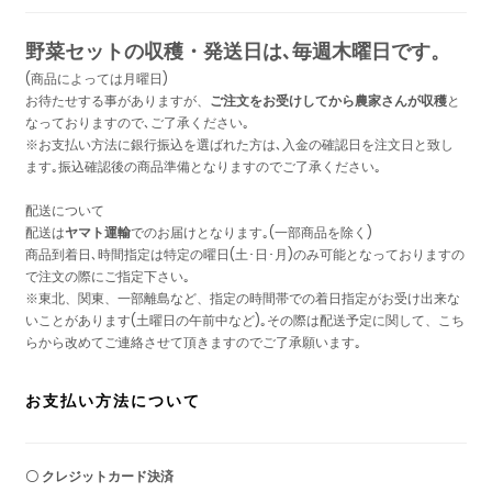
野菜セットの収穫・発送日は､毎週木曜日です。
(商品によっては月曜日)
お待たせする事がありますが、
ご注文をお受けしてから農家さんが収穫
と
なっておりますので､ご了承ください｡
※お支払い方法に銀行振込を選ばれた方は､入金の確認日を注文日と致し
ます｡振込確認後の商品準備となりますのでご了承ください｡
配送について
配送は
ヤマト運輸
でのお届けとなります｡(一部商品を除く)
商品到着日､時間指定は特定の曜日(土･日･月)のみ可能となっておりますの
で注文の際にご指定下さい｡
※東北、関東、一部離島など、指定の時間帯での着日指定がお受け出来な
いことがあります(土曜日の午前中など)｡その際は配送予定に関して、こち
らから改めてご連絡させて頂きますのでご了承願います｡
お支払い方法について
〇 クレジットカード決済