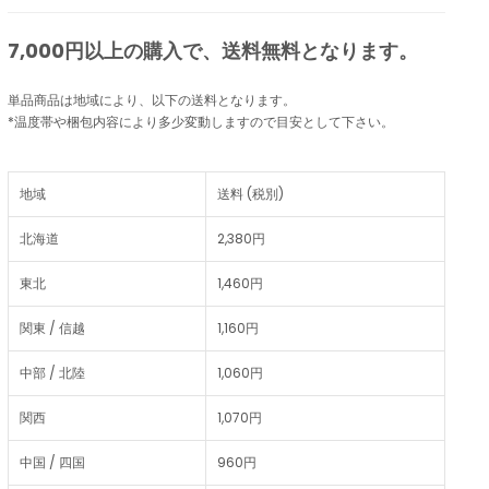
7,000円以上の購入で、
送料無料
となります。
単品商品は地域により、以下の送料となります。
*温度帯や梱包内容により多少変動しますので目安として下さい。
地域
送料 (税別)
北海道
2,380円
東北
1,460円
関東 / 信越
1,160円
中部 / 北陸
1,060円
関西
1,070円
中国 / 四国
960円