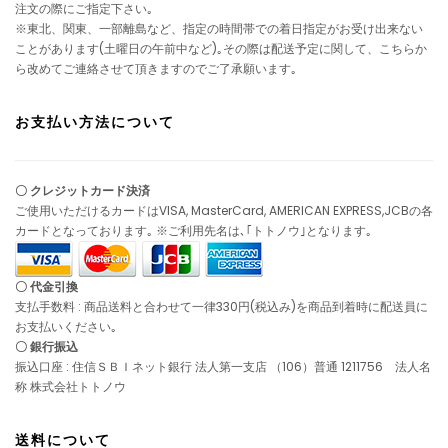
注文の際にご指定下さい｡
※東北、関東、一部離島など、指定の時間帯での着日指定がお受け出来ない
ことがあります(土曜日の午前中など)｡その際は配送予定に関して、こちらか
ら改めてご連絡させて頂きますのでご了承願います｡
お支払い方法について
〇 クレジットカード決済
ご使用いただけるカードはVISA, MasterCard, AMERICAN EXPRESS,JCBの各
カードとなっております｡ ※ご利用先名は､｢トトノウ｣となります｡
〇 代金引換
支払手数料 : 商品送料と合わせて一律330円(税込み)を商品到着時に配送員に
お支払いください｡
〇 銀行振込
振込口座 : 住信ＳＢＩネット銀行 法人第一支店 （106）普通 1211756 法人名
称 株式会社トトノウ
送料について