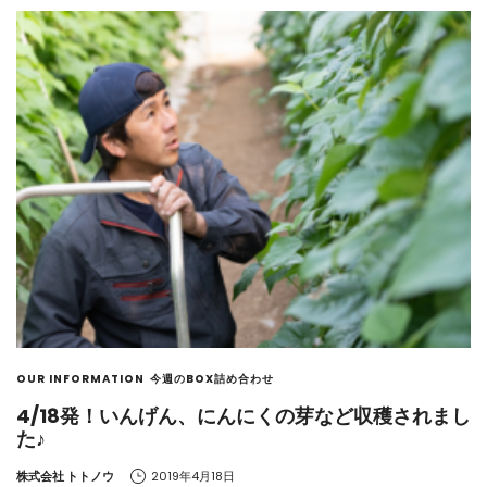
OUR INFORMATION
今週のBOX詰め合わせ
4/18発！いんげん、にんにくの芽など収穫されまし
た♪
by
株式会社 トトノウ
2019年4月18日