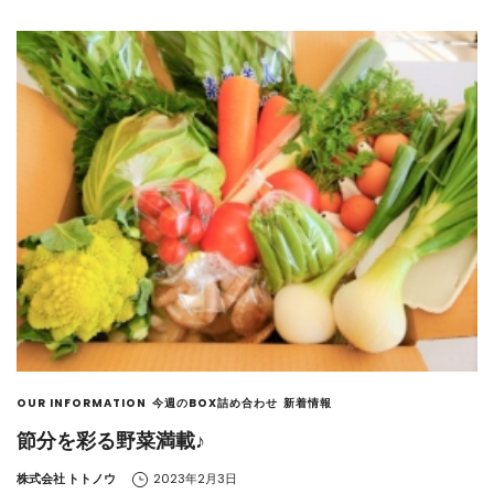
OUR INFORMATION
今週のBOX詰め合わせ
新着情報
節分を彩る野菜満載♪
by
株式会社 トトノウ
2023年2月3日