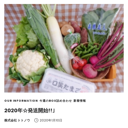
OUR INFORMATION
今週のBOX詰め合わせ
新着情報
2020年☆発送開始!!｣
by
株式会社 トトノウ
2020年1月10日