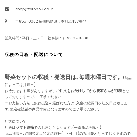
shop@totonou.co.jp
〒855-0062 長崎県島原市本町乙487番地1
営業時間 : 平日（土・日・祝を除く） 9:00～18:00
収穫の日程・配送について
野菜セットの収穫・発送日は､毎週木曜日です。
(商品
によっては月曜日)
お待たせする事がありますが、
ご注文をお受けしてから農家さんが収穫
とな
っておりますので､ご了承ください｡
※お支払い方法に銀行振込を選ばれた方は､入金の確認日を注文日と致しま
す｡振込確認後の商品準備となりますのでご了承ください｡
配送について
配送は
ヤマト運輸
でのお届けとなります｡(一部商品を除く)
商品到着日､時間指定は特定の曜日(土･日･月)のみ可能となっておりますので