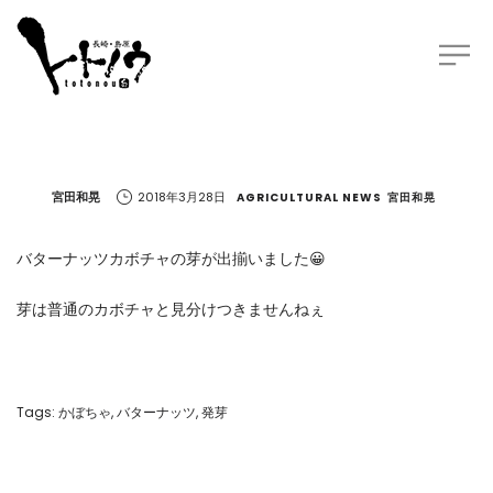
by
宮田和晃
2018年3月28日
AGRICULTURAL NEWS
宮田和晃
バターナッツカボチャの芽が出揃いました😀
芽は普通のカボチャと見分けつきませんねぇ
Tags:
かぼちゃ
,
バターナッツ
,
発芽