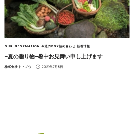
OUR INFORMATION
今週のBOX詰め合わせ
新着情報
~夏の贈り物~暑中お見舞い申し上げます
by
株式会社 トトノウ
2021年7月8日