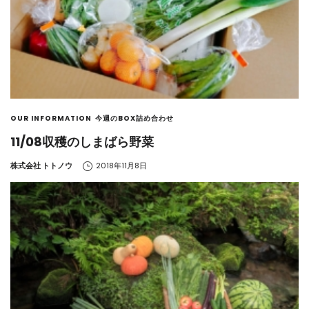
OUR INFORMATION
今週のBOX詰め合わせ
11/08収穫のしまばら野菜
by
株式会社 トトノウ
2018年11月8日