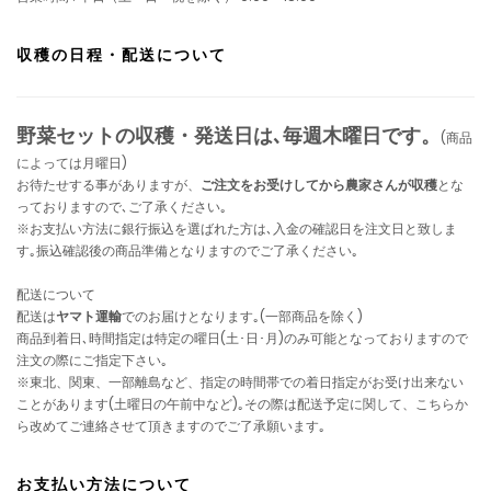
収穫の日程・配送について
野菜セットの収穫・発送日は､毎週木曜日です。
(商品
によっては月曜日)
お待たせする事がありますが、
ご注文をお受けしてから農家さんが収穫
とな
っておりますので､ご了承ください｡
※お支払い方法に銀行振込を選ばれた方は､入金の確認日を注文日と致しま
す｡振込確認後の商品準備となりますのでご了承ください｡
配送について
配送は
ヤマト運輸
でのお届けとなります｡(一部商品を除く)
商品到着日､時間指定は特定の曜日(土･日･月)のみ可能となっておりますので
注文の際にご指定下さい｡
※東北、関東、一部離島など、指定の時間帯での着日指定がお受け出来ない
ことがあります(土曜日の午前中など)｡その際は配送予定に関して、こちらか
ら改めてご連絡させて頂きますのでご了承願います｡
お支払い方法について