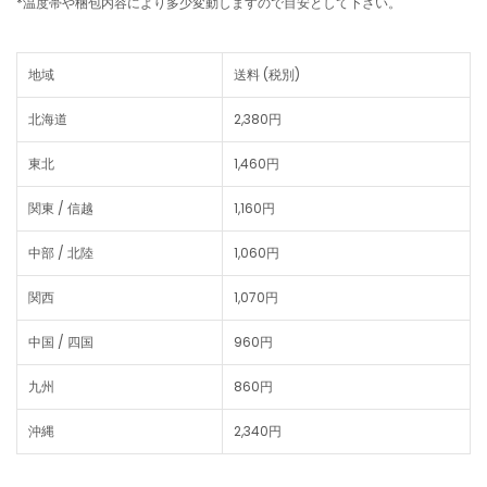
*温度帯や梱包内容により多少変動しますので目安として下さい。
地域
送料 (税別)
北海道
2,380円
東北
1,460円
関東 / 信越
1,160円
中部 / 北陸
1,060円
関西
1,070円
中国 / 四国
960円
九州
860円
沖縄
2,340円