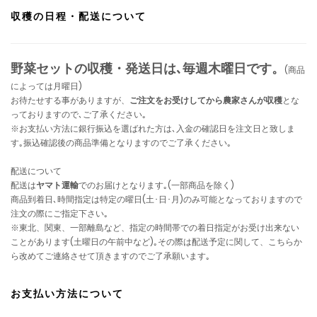
収穫の日程・配送について
野菜セットの収穫・発送日は､毎週木曜日です。
(商品
によっては月曜日)
お待たせする事がありますが、
ご注文をお受けしてから農家さんが収穫
とな
っておりますので､ご了承ください｡
※お支払い方法に銀行振込を選ばれた方は､入金の確認日を注文日と致しま
す｡振込確認後の商品準備となりますのでご了承ください｡
配送について
配送は
ヤマト運輸
でのお届けとなります｡(一部商品を除く)
商品到着日､時間指定は特定の曜日(土･日･月)のみ可能となっておりますので
注文の際にご指定下さい｡
※東北、関東、一部離島など、指定の時間帯での着日指定がお受け出来ない
ことがあります(土曜日の午前中など)｡その際は配送予定に関して、こちらか
ら改めてご連絡させて頂きますのでご了承願います｡
お支払い方法について