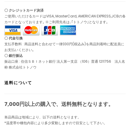
〇 クレジットカード決済
ご使用いただけるカードはVISA, MasterCard, AMERICAN EXPRESS,JCBの各
カードとなっております｡ ※ご利用先名は､｢トトノウ｣となります｡
〇 代金引換
支払手数料 : 商品送料と合わせて一律330円(税込み)を商品到着時に配送員に
お支払いください｡
〇 銀行振込
振込口座 : 住信ＳＢＩネット銀行 法人第一支店 （106）普通 1211756 法人名
称 株式会社トトノウ
送料について
7,000円以上の購入で、
送料無料
となります。
単品商品は地域により、以下の送料となります。
*温度帯や梱包内容により多少変動しますので目安として下さい。