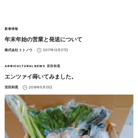
新着情報
年末年始の営業と発送について
by
株式会社 トトノウ
2017年12月27日
AGRICULTURAL NEWS
宮田和晃
エンツァイ蒔いてみました。
by
宮田和晃
2018年5月13日