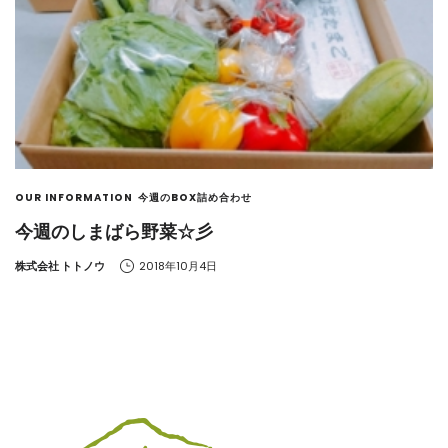
OUR INFORMATION
今週のBOX詰め合わせ
今週のしまばら野菜☆彡
by
株式会社 トトノウ
2018年10月4日