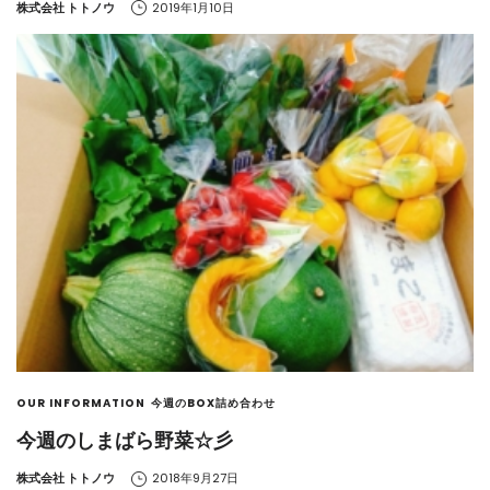
by
株式会社 トトノウ
2019年1月10日
OUR INFORMATION
今週のBOX詰め合わせ
今週のしまばら野菜☆彡
by
株式会社 トトノウ
2018年9月27日