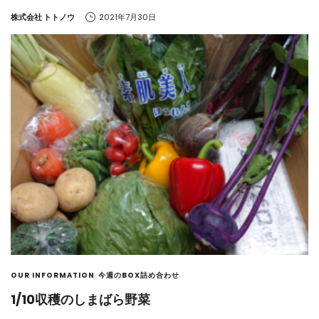
by
株式会社 トトノウ
2021年7月30日
OUR INFORMATION
今週のBOX詰め合わせ
1/10収穫のしまばら野菜