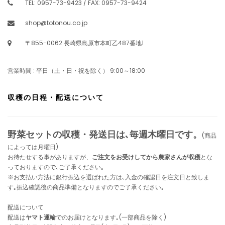
TEL: 0957-73-9423 / FAX: 0957-73-9424
shop@totonou.co.jp
〒855-0062 長崎県島原市本町乙487番地1
営業時間 : 平日（土・日・祝を除く） 9:00～18:00
収穫の日程・配送について
野菜セットの収穫・発送日は､毎週木曜日です。
(商品
によっては月曜日)
お待たせする事がありますが、
ご注文をお受けしてから農家さんが収穫
とな
っておりますので､ご了承ください｡
※お支払い方法に銀行振込を選ばれた方は､入金の確認日を注文日と致しま
す｡振込確認後の商品準備となりますのでご了承ください｡
配送について
配送は
ヤマト運輸
でのお届けとなります｡(一部商品を除く)