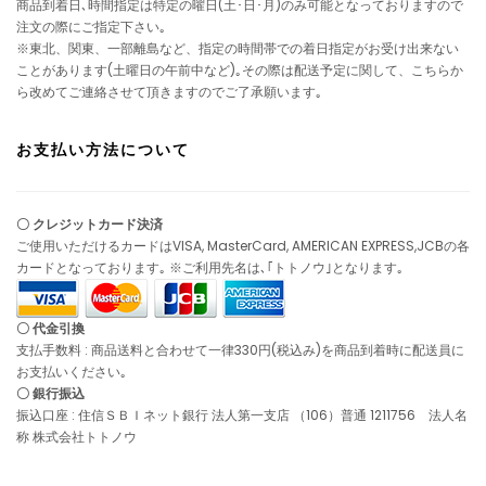
商品到着日､時間指定は特定の曜日(土･日･月)のみ可能となっておりますので
注文の際にご指定下さい｡
※東北、関東、一部離島など、指定の時間帯での着日指定がお受け出来ない
ことがあります(土曜日の午前中など)｡その際は配送予定に関して、こちらか
ら改めてご連絡させて頂きますのでご了承願います｡
お支払い方法について
〇 クレジットカード決済
ご使用いただけるカードはVISA, MasterCard, AMERICAN EXPRESS,JCBの各
カードとなっております｡ ※ご利用先名は､｢トトノウ｣となります｡
〇 代金引換
支払手数料 : 商品送料と合わせて一律330円(税込み)を商品到着時に配送員に
お支払いください｡
〇 銀行振込
振込口座 : 住信ＳＢＩネット銀行 法人第一支店 （106）普通 1211756 法人名
称 株式会社トトノウ