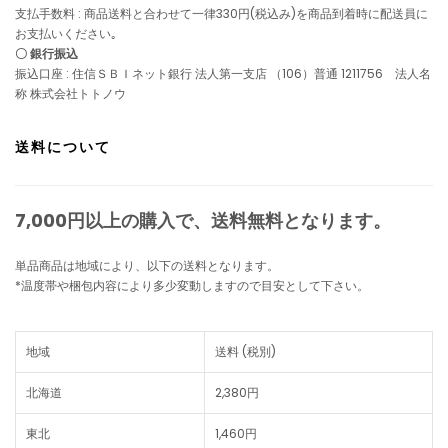
支払手数料 : 商品送料と合わせて一律330円(税込み)を商品到着時に配送員に
お支払いください｡
〇 銀行振込
振込口座 : 住信ＳＢＩネット銀行 法人第一支店 （106）普通 1211756 法人名
称 株式会社トトノウ
送料について
7,000円以上の購入で、
送料無料
となります。
単品商品は地域により、以下の送料となります。
*温度帯や梱包内容により多少変動しますので目安として下さい。
地域
送料 (税別)
北海道
2,380円
東北
1,460円