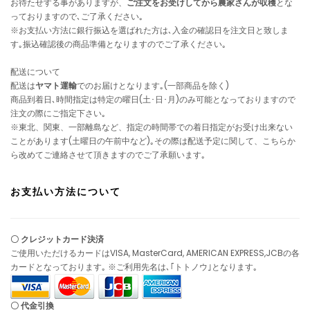
お待たせする事がありますが、
ご注文をお受けしてから農家さんが収穫
とな
っておりますので､ご了承ください｡
※お支払い方法に銀行振込を選ばれた方は､入金の確認日を注文日と致しま
す｡振込確認後の商品準備となりますのでご了承ください｡
配送について
配送は
ヤマト運輸
でのお届けとなります｡(一部商品を除く)
商品到着日､時間指定は特定の曜日(土･日･月)のみ可能となっておりますので
注文の際にご指定下さい｡
※東北、関東、一部離島など、指定の時間帯での着日指定がお受け出来ない
ことがあります(土曜日の午前中など)｡その際は配送予定に関して、こちらか
ら改めてご連絡させて頂きますのでご了承願います｡
お支払い方法について
〇 クレジットカード決済
ご使用いただけるカードはVISA, MasterCard, AMERICAN EXPRESS,JCBの各
カードとなっております｡ ※ご利用先名は､｢トトノウ｣となります｡
〇 代金引換