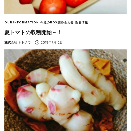
OUR INFORMATION
今週のBOX詰め合わせ
新着情報
夏トマトの収穫開始～！
by
株式会社 トトノウ
2019年7月12日