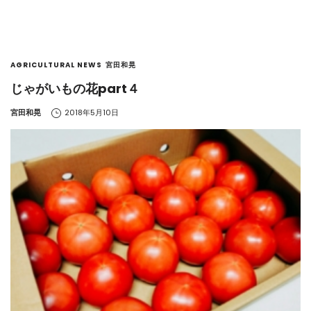
AGRICULTURAL NEWS
宮田和晃
じゃがいもの花part４
by
宮田和晃
2018年5月10日