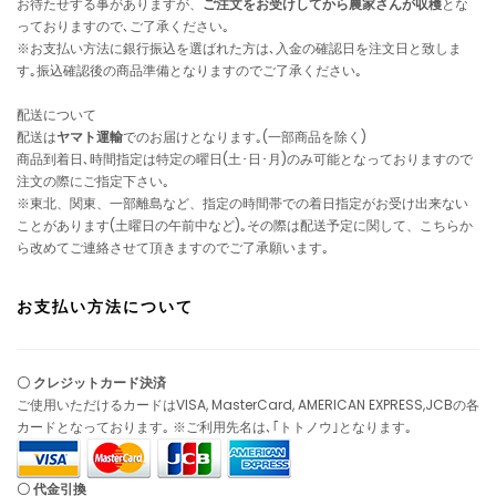
お待たせする事がありますが、
ご注文をお受けしてから農家さんが収穫
とな
っておりますので､ご了承ください｡
※お支払い方法に銀行振込を選ばれた方は､入金の確認日を注文日と致しま
す｡振込確認後の商品準備となりますのでご了承ください｡
配送について
配送は
ヤマト運輸
でのお届けとなります｡(一部商品を除く)
商品到着日､時間指定は特定の曜日(土･日･月)のみ可能となっておりますので
注文の際にご指定下さい｡
※東北、関東、一部離島など、指定の時間帯での着日指定がお受け出来ない
ことがあります(土曜日の午前中など)｡その際は配送予定に関して、こちらか
ら改めてご連絡させて頂きますのでご了承願います｡
お支払い方法について
〇 クレジットカード決済
ご使用いただけるカードはVISA, MasterCard, AMERICAN EXPRESS,JCBの各
カードとなっております｡ ※ご利用先名は､｢トトノウ｣となります｡
〇 代金引換