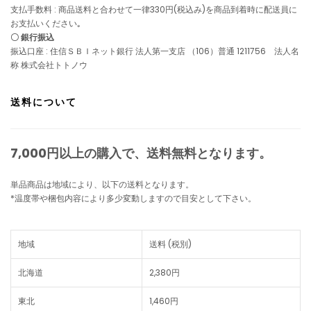
支払手数料 : 商品送料と合わせて一律330円(税込み)を商品到着時に配送員に
お支払いください｡
〇 銀行振込
振込口座 : 住信ＳＢＩネット銀行 法人第一支店 （106）普通 1211756 法人名
称 株式会社トトノウ
送料について
7,000円以上の購入で、
送料無料
となります。
単品商品は地域により、以下の送料となります。
*温度帯や梱包内容により多少変動しますので目安として下さい。
地域
送料 (税別)
北海道
2,380円
東北
1,460円