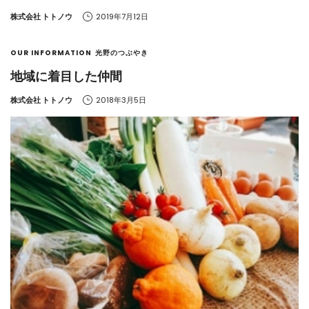
by
株式会社 トトノウ
2019年7月12日
OUR INFORMATION
光野のつぶやき
地域に着目した仲間
by
株式会社 トトノウ
2018年3月5日