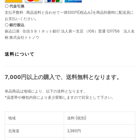
〇 代金引換
支払手数料 : 商品送料と合わせて一律330円(税込み)を商品到着時に配送員に
お支払いください｡
〇 銀行振込
振込口座 : 住信ＳＢＩネット銀行 法人第一支店 （106）普通 1211756 法人名
称 株式会社トトノウ
送料について
7,000円以上の購入で、
送料無料
となります。
単品商品は地域により、以下の送料となります。
*温度帯や梱包内容により多少変動しますので目安として下さい。
地域
送料 (税別)
北海道
2,380円