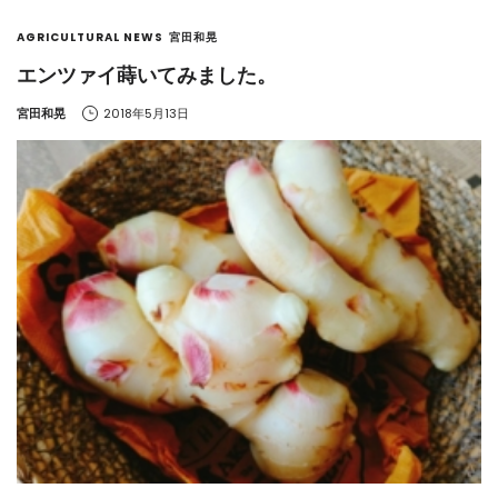
AGRICULTURAL NEWS
宮田和晃
エンツァイ蒔いてみました。
by
宮田和晃
2018年5月13日