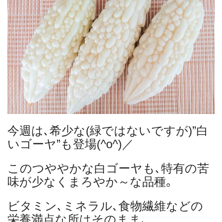
今週は､希少な(緑ではないですが)”白
いゴーヤ”も登場(^o^)／
このつややかな白ゴーヤも､特有の苦
味が少なくまろやか～な品種｡
ビタミン､ミネラル､食物繊維などの
栄養満点な所はそのまま､