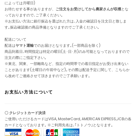
によっては月曜日)
お待たせする事がありますが、
ご注文をお受けしてから農家さんが収穫
とな
っておりますので､ご了承ください｡
※お支払い方法に銀行振込を選ばれた方は､入金の確認日を注文日と致しま
す｡振込確認後の商品準備となりますのでご了承ください｡
配送について
配送は
ヤマト運輸
でのお届けとなります｡(一部商品を除く)
商品到着日､時間指定は特定の曜日(土･日･月)のみ可能となっておりますので
注文の際にご指定下さい｡
※東北、関東、一部離島など、指定の時間帯での着日指定がお受け出来ない
ことがあります(土曜日の午前中など)｡その際は配送予定に関して、こちらか
ら改めてご連絡させて頂きますのでご了承願います｡
お支払い方法について
〇 クレジットカード決済
ご使用いただけるカードはVISA, MasterCard, AMERICAN EXPRESS,JCBの各
カードとなっております｡ ※ご利用先名は､｢トトノウ｣となります｡