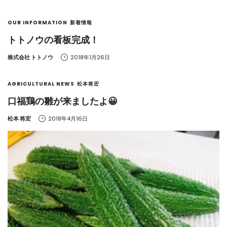
OUR INFORMATION
新着情報
トトノウの看板完成！
by
株式会社 トトノウ
2018年1月26日
AGRICULTURAL NEWS
松本将宏
口福鶏の雛が来ましたよ😀
by
松本 将宏
2018年4月16日