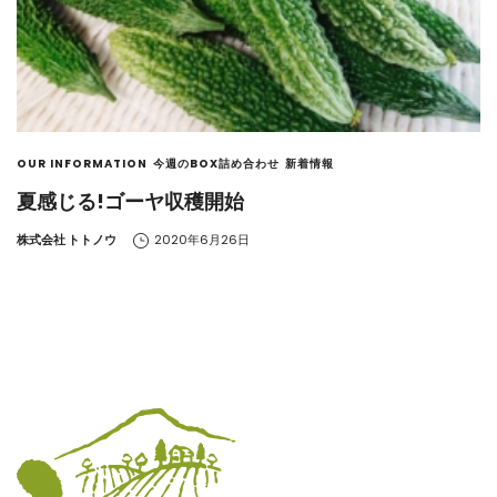
OUR INFORMATION
今週のBOX詰め合わせ
新着情報
夏感じる!ゴーヤ収穫開始
by
株式会社 トトノウ
2020年6月26日