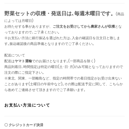
野菜セットの収穫・発送日は､毎週木曜日です。
(商品
によっては月曜日)
お待たせする事がありますが、
ご注文をお受けしてから農家さんが収穫
とな
っておりますので､ご了承ください｡
※お支払い方法に銀行振込を選ばれた方は､入金の確認日を注文日と致しま
す｡振込確認後の商品準備となりますのでご了承ください｡
配送について
配送は
ヤマト運輸
でのお届けとなります｡(一部商品を除く)
商品到着日､時間指定は特定の曜日(土･日･月)のみ可能となっておりますので
注文の際にご指定下さい｡
※東北、関東、一部離島など、指定の時間帯での着日指定がお受け出来ない
ことがあります(土曜日の午前中など)｡その際は配送予定に関して、こちらか
ら改めてご連絡させて頂きますのでご了承願います｡
お支払い方法について
〇 クレジットカード決済