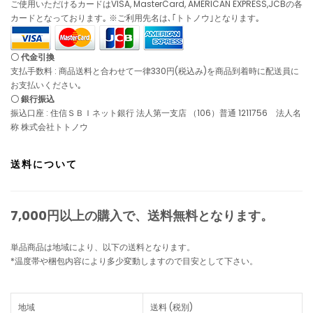
ご使用いただけるカードはVISA, MasterCard, AMERICAN EXPRESS,JCBの各
カードとなっております｡ ※ご利用先名は､｢トトノウ｣となります｡
〇 代金引換
支払手数料 : 商品送料と合わせて一律330円(税込み)を商品到着時に配送員に
お支払いください｡
〇 銀行振込
振込口座 : 住信ＳＢＩネット銀行 法人第一支店 （106）普通 1211756 法人名
称 株式会社トトノウ
送料について
7,000円以上の購入で、
送料無料
となります。
単品商品は地域により、以下の送料となります。
*温度帯や梱包内容により多少変動しますので目安として下さい。
地域
送料 (税別)