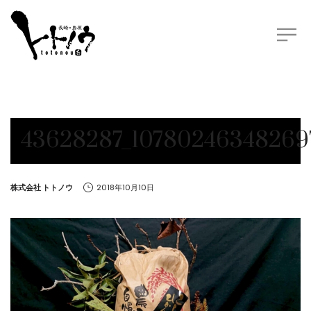
43628287_10780246348269
by
株式会社 トトノウ
2018年10月10日