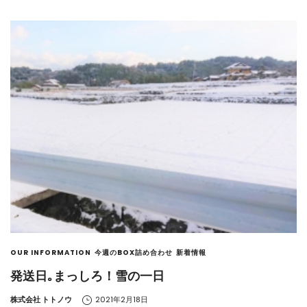
OUR INFORMATION
今週のBOX詰め合わせ
新着情報
発送日｡まっしろ！雪の一日
by
株式会社 トトノウ
2021年2月18日