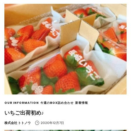
OUR INFORMATION
今週のBOX詰め合わせ
新着情報
いちご出荷初め♪
by
株式会社 トトノウ
2020年12月7日