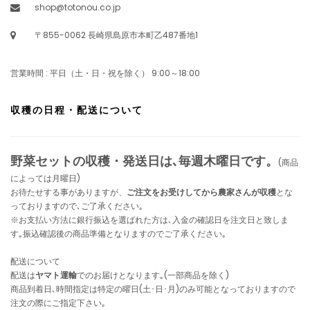
shop@totonou.co.jp
〒855-0062 長崎県島原市本町乙487番地1
営業時間 : 平日（土・日・祝を除く） 9:00～18:00
収穫の日程・配送について
野菜セットの収穫・発送日は､毎週木曜日です。
(商品
によっては月曜日)
お待たせする事がありますが、
ご注文をお受けしてから農家さんが収穫
とな
っておりますので､ご了承ください｡
※お支払い方法に銀行振込を選ばれた方は､入金の確認日を注文日と致しま
す｡振込確認後の商品準備となりますのでご了承ください｡
配送について
配送は
ヤマト運輸
でのお届けとなります｡(一部商品を除く)
商品到着日､時間指定は特定の曜日(土･日･月)のみ可能となっておりますので
注文の際にご指定下さい｡