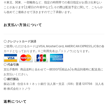
※東北、関東、一部離島など、指定の時間帯での着日指定がお受け出来ない
ことがあります(土曜日の午前中など)｡その際は配送予定に関して、こちらか
ら改めてご連絡させて頂きますのでご了承願います｡
お支払い方法について
〇 クレジットカード決済
ご使用いただけるカードはVISA, MasterCard, AMERICAN EXPRESS,JCBの各
カードとなっております｡ ※ご利用先名は､｢トトノウ｣となります｡
〇 代金引換
支払手数料 : 商品送料と合わせて一律330円(税込み)を商品到着時に配送員に
お支払いください｡
〇 銀行振込
振込口座 : 住信ＳＢＩネット銀行 法人第一支店 （106）普通 1211756 法人名
称 株式会社トトノウ
送料について