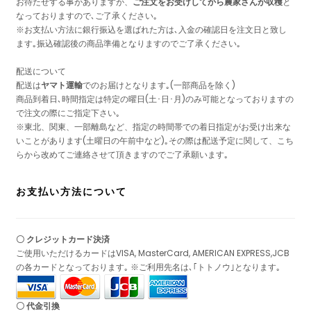
お待たせする事がありますが、
ご注文をお受けしてから農家さんが収穫
と
なっておりますので､ご了承ください｡
※お支払い方法に銀行振込を選ばれた方は､入金の確認日を注文日と致し
ます｡振込確認後の商品準備となりますのでご了承ください｡
配送について
配送は
ヤマト運輸
でのお届けとなります｡(一部商品を除く)
商品到着日､時間指定は特定の曜日(土･日･月)のみ可能となっておりますの
で注文の際にご指定下さい｡
※東北、関東、一部離島など、指定の時間帯での着日指定がお受け出来な
いことがあります(土曜日の午前中など)｡その際は配送予定に関して、こち
らから改めてご連絡させて頂きますのでご了承願います｡
お支払い方法について
〇 クレジットカード決済
ご使用いただけるカードはVISA, MasterCard, AMERICAN EXPRESS,JCB
の各カードとなっております｡ ※ご利用先名は､｢トトノウ｣となります｡
〇 代金引換