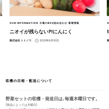
OUR INFORMATION
今週のBOX詰め合わせ
新着情報
O
ニオイが残らない?!にんにく
by
b
株式会社 トトノウ
2021年6月10日
収穫の日程・配送について
野菜セットの収穫・発送日は､毎週木曜日です。
(商品によっては月曜日)