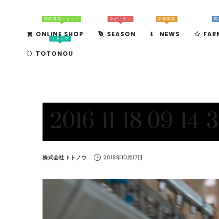
新鮮野菜ショップ
今が「旬」
新着情報
農
ONLINE SHOP
SEASON
NEWS
FAR
トトノウ
TOTONOU
2016-11-18 09-14-3
by
株式会社 トトノウ
2018年10月17日