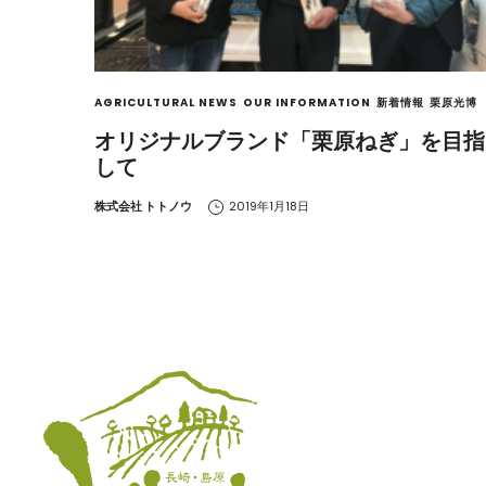
AGRICULTURAL NEWS
OUR INFORMATION
新着情報
栗原光博
オリジナルブランド「栗原ねぎ」を目指
して
by
株式会社 トトノウ
2019年1月18日