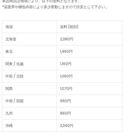
単品商品は地域により、以下の送料となります。
*温度帯や梱包内容により多少変動しますので目安として下さい。
地域
送料 (税別)
北海道
2,380円
東北
1,460円
関東 / 信越
1,160円
中部 / 北陸
1,060円
関西
1,070円
中国 / 四国
960円
九州
860円
沖縄
2,340円