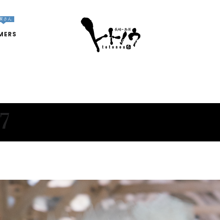
家さん
MERS
7