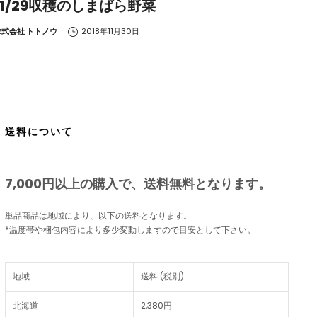
11/29収穫のしまばら野菜
y
株式会社 トトノウ
2018年11月30日
送料について
7,000円以上の購入で、
送料無料
となります。
単品商品は地域により、以下の送料となります。
*温度帯や梱包内容により多少変動しますので目安として下さい。
地域
送料 (税別)
北海道
2,380円