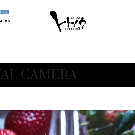
家さん
MERS
TAL CAMERA