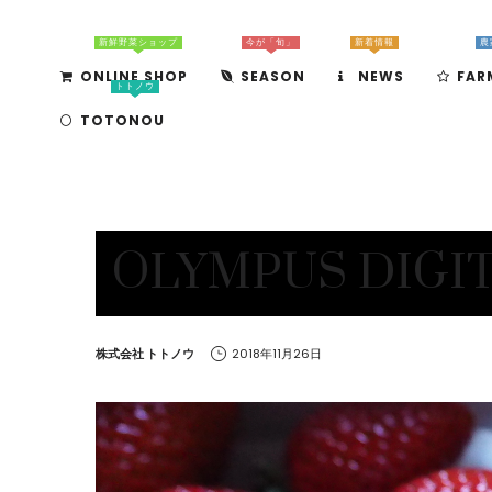
新鮮野菜ショップ
今が「旬」
新着情報
農
ONLINE SHOP
SEASON
NEWS
FAR
トトノウ
TOTONOU
OLYMPUS DIGI
by
株式会社 トトノウ
2018年11月26日