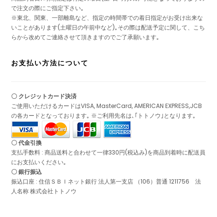
で注文の際にご指定下さい｡
※東北、関東、一部離島など、指定の時間帯での着日指定がお受け出来な
いことがあります(土曜日の午前中など)｡その際は配送予定に関して、こち
らから改めてご連絡させて頂きますのでご了承願います｡
お支払い方法について
〇 クレジットカード決済
ご使用いただけるカードはVISA, MasterCard, AMERICAN EXPRESS,JCB
の各カードとなっております｡ ※ご利用先名は､｢トトノウ｣となります｡
〇 代金引換
支払手数料 : 商品送料と合わせて一律330円(税込み)を商品到着時に配送員
にお支払いください｡
〇 銀行振込
振込口座 : 住信ＳＢＩネット銀行 法人第一支店 （106）普通 1211756 法
人名称 株式会社トトノウ