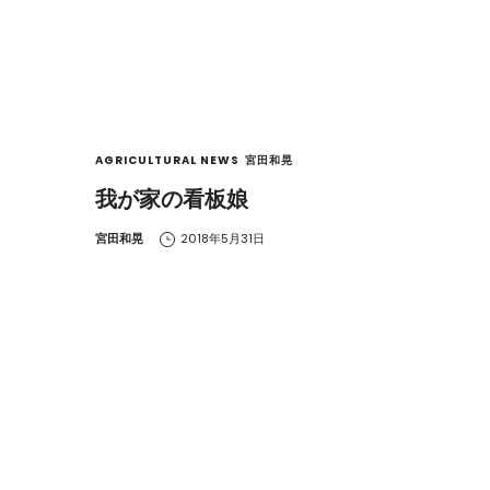
AGRICULTURAL NEWS
宮田和晃
我が家の看板娘
by
宮田和晃
2018年5月31日