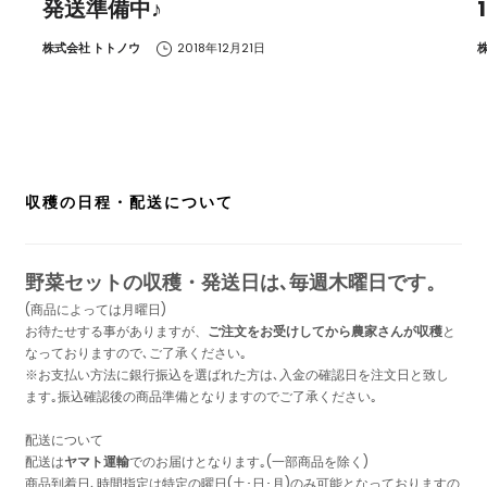
発送準備中♪
by
b
株式会社 トトノウ
2018年12月21日
収穫の日程・配送について
野菜セットの収穫・発送日は､毎週木曜日です。
(商品によっては月曜日)
お待たせする事がありますが、
ご注文をお受けしてから農家さんが収穫
と
なっておりますので､ご了承ください｡
※お支払い方法に銀行振込を選ばれた方は､入金の確認日を注文日と致し
ます｡振込確認後の商品準備となりますのでご了承ください｡
配送について
配送は
ヤマト運輸
でのお届けとなります｡(一部商品を除く)
商品到着日､時間指定は特定の曜日(土･日･月)のみ可能となっておりますの