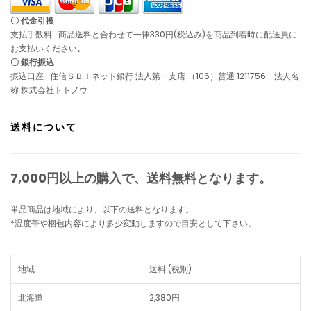
〇 代金引換
支払手数料 : 商品送料と合わせて一律330円(税込み)を商品到着時に配送員に
お支払いください｡
〇 銀行振込
振込口座 : 住信ＳＢＩネット銀行 法人第一支店 （106）普通 1211756 法人名
称 株式会社トトノウ
送料について
7,000円以上の購入で、
送料無料
となります。
単品商品は地域により、以下の送料となります。
*温度帯や梱包内容により多少変動しますので目安として下さい。
地域
送料 (税別)
北海道
2,380円