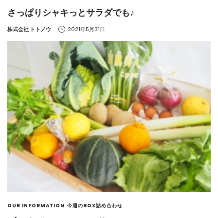
さっぱりシャキっとサラダでも♪
by
株式会社 トトノウ
2021年5月31日
OUR INFORMATION
今週のBOX詰め合わせ