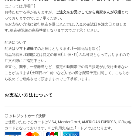
によっては月曜日)
お待たせする事がありますが、
ご注文をお受けしてから農家さんが収穫
とな
っておりますので､ご了承ください｡
※お支払い方法に銀行振込を選ばれた方は､入金の確認日を注文日と致しま
す｡振込確認後の商品準備となりますのでご了承ください｡
配送について
配送は
ヤマト運輸
でのお届けとなります｡(一部商品を除く)
商品到着日､時間指定は特定の曜日(土･日･月)のみ可能となっておりますので
注文の際にご指定下さい｡
※東北、関東、一部離島など、指定の時間帯での着日指定がお受け出来ない
ことがあります(土曜日の午前中など)｡その際は配送予定に関して、こちらか
ら改めてご連絡させて頂きますのでご了承願います｡
お支払い方法について
〇 クレジットカード決済
ご使用いただけるカードはVISA, MasterCard, AMERICAN EXPRESS,JCBの各
カードとなっております｡ ※ご利用先名は､｢トトノウ｣となります｡