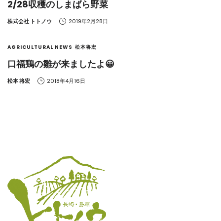
2/28収穫のしまばら野菜
by
株式会社 トトノウ
2019年2月28日
AGRICULTURAL NEWS
松本将宏
口福鶏の雛が来ましたよ😀
by
松本 将宏
2018年4月16日