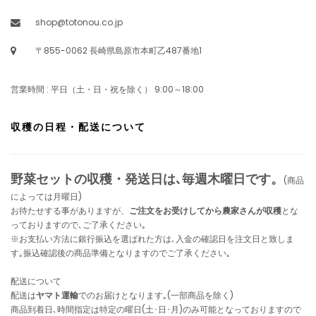
shop@totonou.co.jp
〒855-0062 長崎県島原市本町乙487番地1
営業時間 : 平日（土・日・祝を除く） 9:00～18:00
収穫の日程・配送について
野菜セットの収穫・発送日は､毎週木曜日です。
(商品
によっては月曜日)
お待たせする事がありますが、
ご注文をお受けしてから農家さんが収穫
とな
っておりますので､ご了承ください｡
※お支払い方法に銀行振込を選ばれた方は､入金の確認日を注文日と致しま
す｡振込確認後の商品準備となりますのでご了承ください｡
配送について
配送は
ヤマト運輸
でのお届けとなります｡(一部商品を除く)
商品到着日､時間指定は特定の曜日(土･日･月)のみ可能となっておりますので