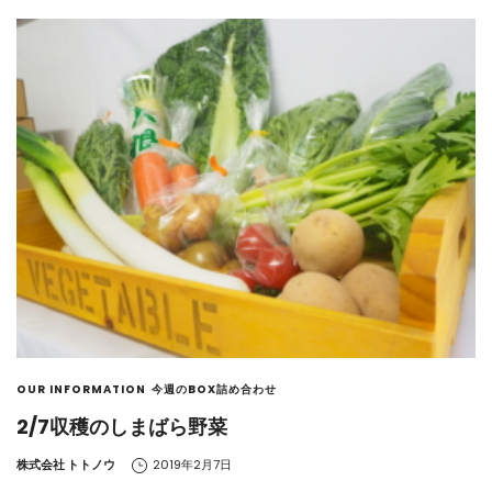
OUR INFORMATION
今週のBOX詰め合わせ
2/7収穫のしまばら野菜
by
株式会社 トトノウ
2019年2月7日