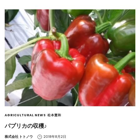
AGRICULTURAL NEWS
松本憲和
パプリカの収穫♪
by
株式会社 トトノウ
2018年8月2日