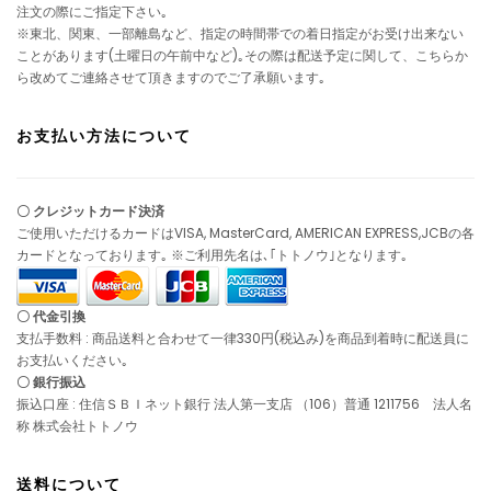
注文の際にご指定下さい｡
※東北、関東、一部離島など、指定の時間帯での着日指定がお受け出来ない
ことがあります(土曜日の午前中など)｡その際は配送予定に関して、こちらか
ら改めてご連絡させて頂きますのでご了承願います｡
お支払い方法について
〇 クレジットカード決済
ご使用いただけるカードはVISA, MasterCard, AMERICAN EXPRESS,JCBの各
カードとなっております｡ ※ご利用先名は､｢トトノウ｣となります｡
〇 代金引換
支払手数料 : 商品送料と合わせて一律330円(税込み)を商品到着時に配送員に
お支払いください｡
〇 銀行振込
振込口座 : 住信ＳＢＩネット銀行 法人第一支店 （106）普通 1211756 法人名
称 株式会社トトノウ
送料について