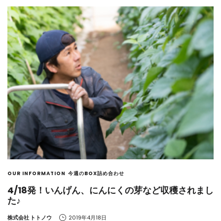
OUR INFORMATION
今週のBOX詰め合わせ
4/18発！いんげん、にんにくの芽など収穫されまし
た♪
by
株式会社 トトノウ
2019年4月18日