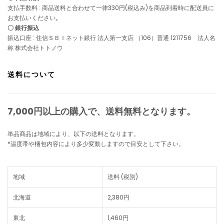
支払手数料 : 商品送料と合わせて一律330円(税込み)を商品到着時に配送員に
お支払いください｡
〇 銀行振込
振込口座 : 住信ＳＢＩネット銀行 法人第一支店 （106）普通 1211756 法人名
称 株式会社トトノウ
送料について
7,000円以上の購入で、
送料無料
となります。
単品商品は地域により、以下の送料となります。
*温度帯や梱包内容により多少変動しますので目安として下さい。
地域
送料 (税別)
北海道
2,380円
東北
1,460円