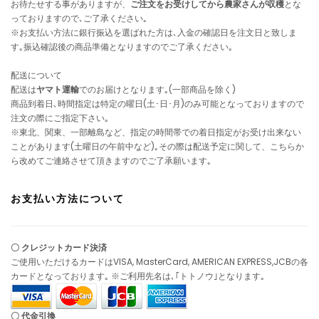
お待たせする事がありますが、
ご注文をお受けしてから農家さんが収穫
とな
っておりますので､ご了承ください｡
※お支払い方法に銀行振込を選ばれた方は､入金の確認日を注文日と致しま
す｡振込確認後の商品準備となりますのでご了承ください｡
配送について
配送は
ヤマト運輸
でのお届けとなります｡(一部商品を除く)
商品到着日､時間指定は特定の曜日(土･日･月)のみ可能となっておりますので
注文の際にご指定下さい｡
※東北、関東、一部離島など、指定の時間帯での着日指定がお受け出来ない
ことがあります(土曜日の午前中など)｡その際は配送予定に関して、こちらか
ら改めてご連絡させて頂きますのでご了承願います｡
お支払い方法について
〇 クレジットカード決済
ご使用いただけるカードはVISA, MasterCard, AMERICAN EXPRESS,JCBの各
カードとなっております｡ ※ご利用先名は､｢トトノウ｣となります｡
〇 代金引換