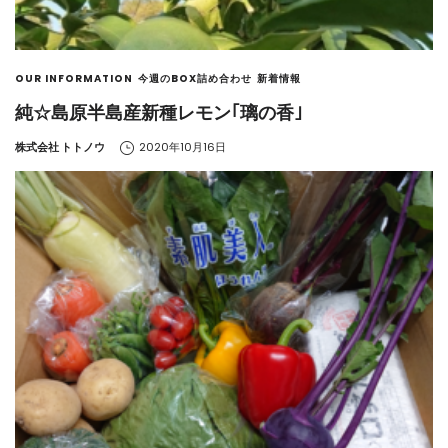
OUR INFORMATION
今週のBOX詰め合わせ
新着情報
純☆島原半島産新種レモン｢璃の香｣
by
株式会社 トトノウ
2020年10月16日