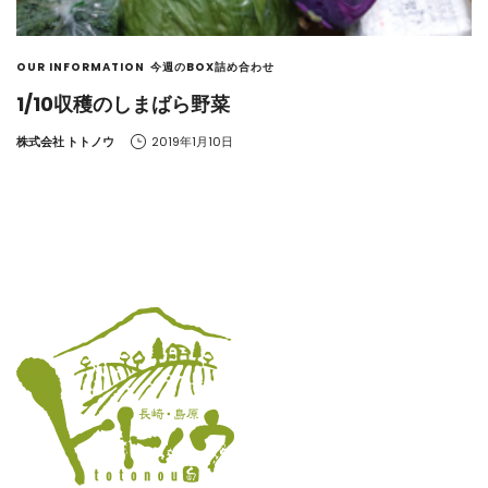
OUR INFORMATION
今週のBOX詰め合わせ
1/10収穫のしまばら野菜
by
株式会社 トトノウ
2019年1月10日