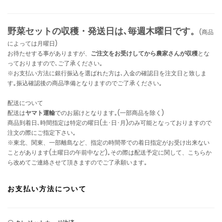
野菜セットの収穫・発送日は､毎週木曜日です。
(商品
によっては月曜日)
お待たせする事がありますが、
ご注文をお受けしてから農家さんが収穫
とな
っておりますので､ご了承ください｡
※お支払い方法に銀行振込を選ばれた方は､入金の確認日を注文日と致しま
す｡振込確認後の商品準備となりますのでご了承ください｡
配送について
配送は
ヤマト運輸
でのお届けとなります｡(一部商品を除く)
商品到着日､時間指定は特定の曜日(土･日･月)のみ可能となっておりますので
注文の際にご指定下さい｡
※東北、関東、一部離島など、指定の時間帯での着日指定がお受け出来ない
ことがあります(土曜日の午前中など)｡その際は配送予定に関して、こちらか
ら改めてご連絡させて頂きますのでご了承願います｡
お支払い方法について