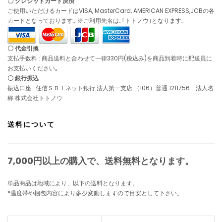
〇 クレジットカード決済
ご使用いただけるカードはVISA, MasterCard, AMERICAN EXPRESS,JCBの各
カードとなっております｡ ※ご利用先名は､｢トトノウ｣となります｡
〇 代金引換
支払手数料 : 商品送料と合わせて一律330円(税込み)を商品到着時に配送員に
お支払いください｡
〇 銀行振込
振込口座 : 住信ＳＢＩネット銀行 法人第一支店 （106）普通 1211756 法人名
称 株式会社トトノウ
送料について
7,000円以上の購入で、
送料無料
となります。
単品商品は地域により、以下の送料となります。
*温度帯や梱包内容により多少変動しますので目安として下さい。