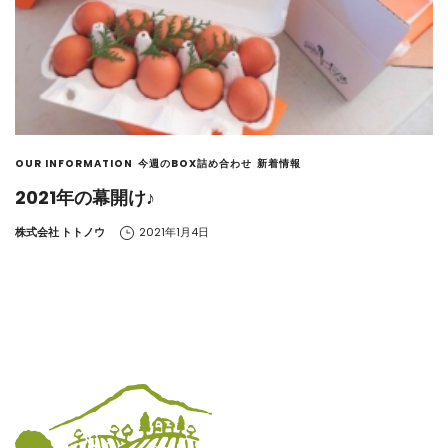
OUR INFORMATION
今週のBOX詰め合わせ
新着情報
2021年の幕開け♪
by
株式会社 トトノウ
2021年1月4日