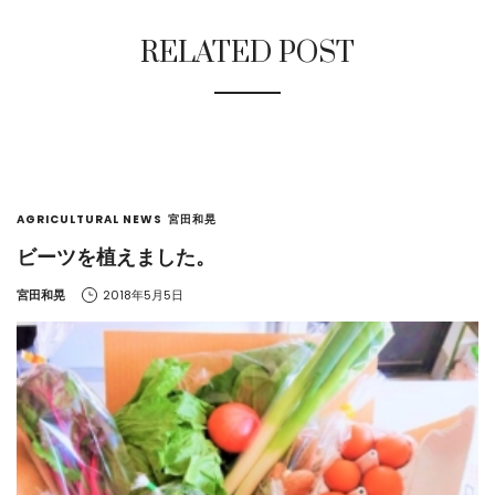
RELATED POST
AGRICULTURAL NEWS
宮田和晃
ビーツを植えました。
by
宮田和晃
2018年5月5日