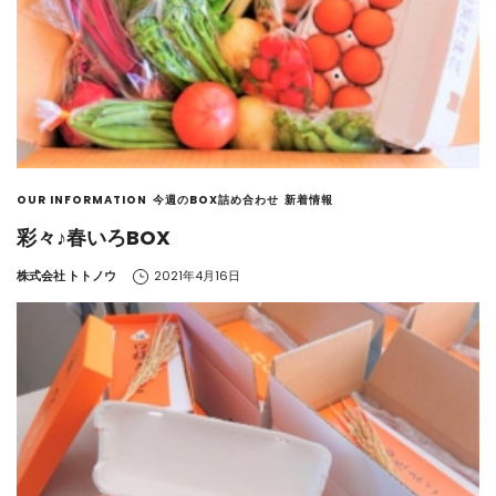
OUR INFORMATION
今週のBOX詰め合わせ
新着情報
彩々♪春いろBOX
by
株式会社 トトノウ
2021年4月16日