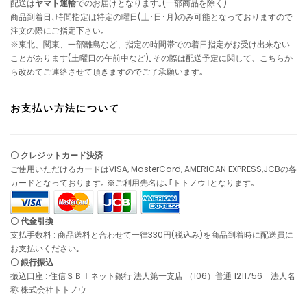
配送は
ヤマト運輸
でのお届けとなります｡(一部商品を除く)
商品到着日､時間指定は特定の曜日(土･日･月)のみ可能となっておりますので
注文の際にご指定下さい｡
※東北、関東、一部離島など、指定の時間帯での着日指定がお受け出来ない
ことがあります(土曜日の午前中など)｡その際は配送予定に関して、こちらか
ら改めてご連絡させて頂きますのでご了承願います｡
お支払い方法について
〇 クレジットカード決済
ご使用いただけるカードはVISA, MasterCard, AMERICAN EXPRESS,JCBの各
カードとなっております｡ ※ご利用先名は､｢トトノウ｣となります｡
〇 代金引換
支払手数料 : 商品送料と合わせて一律330円(税込み)を商品到着時に配送員に
お支払いください｡
〇 銀行振込
振込口座 : 住信ＳＢＩネット銀行 法人第一支店 （106）普通 1211756 法人名
称 株式会社トトノウ