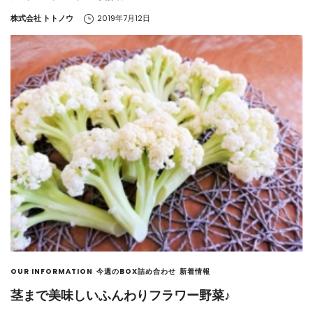
by
株式会社 トトノウ
2019年7月12日
OUR INFORMATION
今週のBOX詰め合わせ
新着情報
茎まで美味しいふんわりフラワー野菜♪