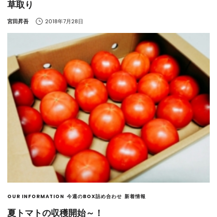
草取り
by
宮田昇吾
2018年7月28日
OUR INFORMATION
今週のBOX詰め合わせ
新着情報
夏トマトの収穫開始～！