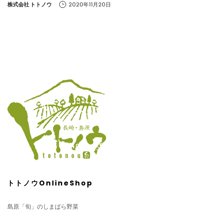
by
株式会社 トトノウ
2020年11月20日
トトノウOnlineShop
島原「旬」のしまばら野菜