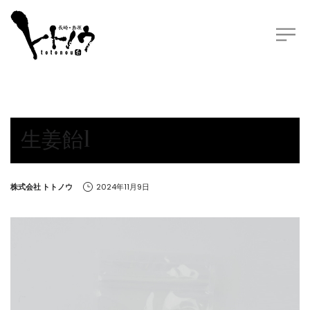
生姜飴1
by
株式会社 トトノウ
2024年11月9日