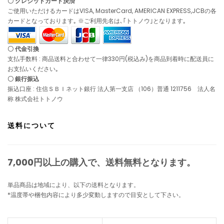
〇 クレジットカード決済
ご使用いただけるカードはVISA, MasterCard, AMERICAN EXPRESS,JCBの各
カードとなっております｡ ※ご利用先名は､｢トトノウ｣となります｡
〇 代金引換
支払手数料 : 商品送料と合わせて一律330円(税込み)を商品到着時に配送員に
お支払いください｡
〇 銀行振込
振込口座 : 住信ＳＢＩネット銀行 法人第一支店 （106）普通 1211756 法人名
称 株式会社トトノウ
送料について
7,000円以上の購入で、
送料無料
となります。
単品商品は地域により、以下の送料となります。
*温度帯や梱包内容により多少変動しますので目安として下さい。