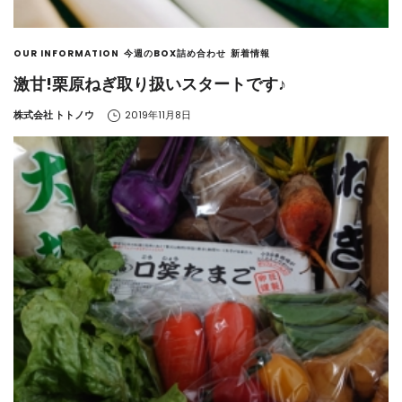
OUR INFORMATION
今週のBOX詰め合わせ
新着情報
激甘!栗原ねぎ取り扱いスタートです♪
by
株式会社 トトノウ
2019年11月8日