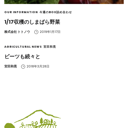
OUR INFORMATION
今週のBOX詰め合わせ
1/17収穫のしまばら野菜
by
株式会社 トトノウ
2019年1月17日
AGRICULTURAL NEWS
宮田和晃
ビーツも続々と
by
宮田和晃
2018年3月28日