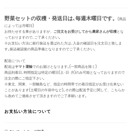
野菜セットの収穫・発送日は､毎週木曜日です。
(商品
によっては月曜日)
お待たせする事がありますが、
ご注文をお受けしてから農家さんが収穫
とな
っておりますので､ご了承ください｡
※お支払い方法に銀行振込を選ばれた方は､入金の確認日を注文日と致しま
す｡振込確認後の商品準備となりますのでご了承ください｡
配送について
配送は
ヤマト運輸
でのお届けとなります｡(一部商品を除く)
商品到着日､時間指定は特定の曜日(土･日･月)のみ可能となっておりますので
注文の際にご指定下さい｡
※東北、関東、一部離島など、指定の時間帯での着日指定がお受け出来ない
ことがあります(土曜日の午前中など)｡その際は配送予定に関して、こちらか
ら改めてご連絡させて頂きますのでご了承願います｡
お支払い方法について