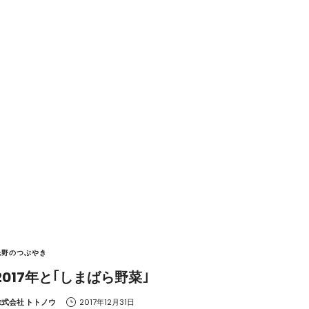
光野のつぶやき
2017年と｢しまばら野菜｣
y
株式会社 トトノウ
2017年12月31日