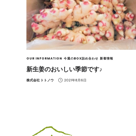
OUR INFORMATION
今週のBOX詰め合わせ
新着情報
新生姜のおいしい季節です♪
by
株式会社 トトノウ
2021年8月6日