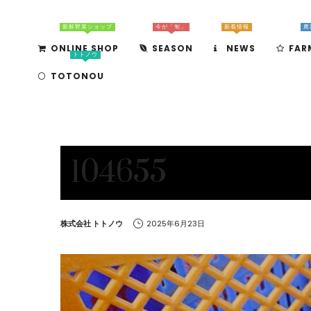
新鮮野菜ショップ
今が「旬」
新着情報
農
ONLINE SHOP
SEASON
NEWS
FAR
トトノウ
TOTONOU
104655
by
株式会社 トトノウ
2025年6月23日