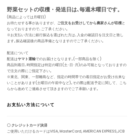
野菜セットの収穫・発送日は､毎週木曜日です。
(商品によっては月曜日)
お待たせする事がありますが、
ご注文をお受けしてから農家さんが収穫
と
なっておりますので､ご了承ください｡
※お支払い方法に銀行振込を選ばれた方は､入金の確認日を注文日と致し
ます｡振込確認後の商品準備となりますのでご了承ください｡
配送について
配送は
ヤマト運輸
でのお届けとなります｡(一部商品を除く)
商品到着日､時間指定は特定の曜日(土･日･月)のみ可能となっておりますの
で注文の際にご指定下さい｡
※東北、関東、一部離島など、指定の時間帯での着日指定がお受け出来な
いことがあります(土曜日の午前中など)｡その際は配送予定に関して、こち
らから改めてご連絡させて頂きますのでご了承願います｡
お支払い方法について
〇 クレジットカード決済
ご使用いただけるカードはVISA, MasterCard, AMERICAN EXPRESS,JCB