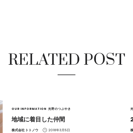
RELATED POST
OUR INFORMATION
光野のつぶやき
地域に着目した仲間
by
b
株式会社 トトノウ
2018年3月5日