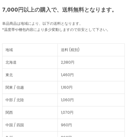
7,000円以上の購入で、
送料無料
となります。
単品商品は地域により、以下の送料となります。
*温度帯や梱包内容により多少変動しますので目安として下さい。
地域
送料 (税別)
北海道
2,380円
東北
1,460円
関東 / 信越
1,160円
中部 / 北陸
1,060円
関西
1,070円
中国 / 四国
960円