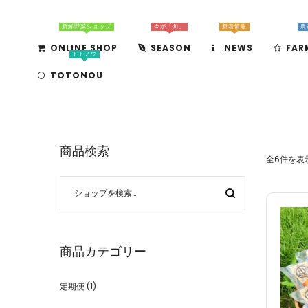
新鮮野菜ショップ
今が「旬」
新着情報
農
ONLINE SHOP
SEASON
NEWS
FAR
トトノウ
TOTONOU
商品検索
全6件を表
商品カテゴリー
定期便
(1)