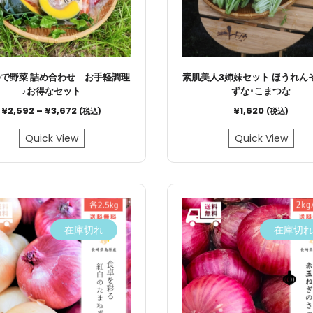
で野菜 詰め合わせ お手軽調理
素肌美人3姉妹セット ほうれん
♪お得なセット
ずな･こまつな
¥
2,592
–
¥
3,672
¥
1,620
(税込)
(税込)
Quick View
Quick View
在庫切れ
在庫切れ