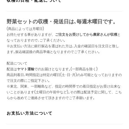
収穫の日程・配送について
野菜セットの収穫・発送日は､毎週木曜日です。
(商品によっては月曜日)
お待たせする事がありますが、
ご注文をお受けしてから農家さんが収穫
と
なっておりますので､ご了承ください｡
※お支払い方法に銀行振込を選ばれた方は､入金の確認日を注文日と致し
ます｡振込確認後の商品準備となりますのでご了承ください｡
配送について
配送は
ヤマト運輸
でのお届けとなります｡(一部商品を除く)
商品到着日､時間指定は特定の曜日(土･日･月)のみ可能となっておりますの
で注文の際にご指定下さい｡
※東北、関東、一部離島など、指定の時間帯での着日指定がお受け出来な
いことがあります(土曜日の午前中など)｡その際は配送予定に関して、こち
らから改めてご連絡させて頂きますのでご了承願います｡
お支払い方法について