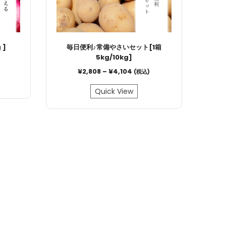
 ]
毎日便利♪常備やさいセット[1箱
5kg/10kg]
¥
2,808
–
¥
4,104
(税込)
Quick View