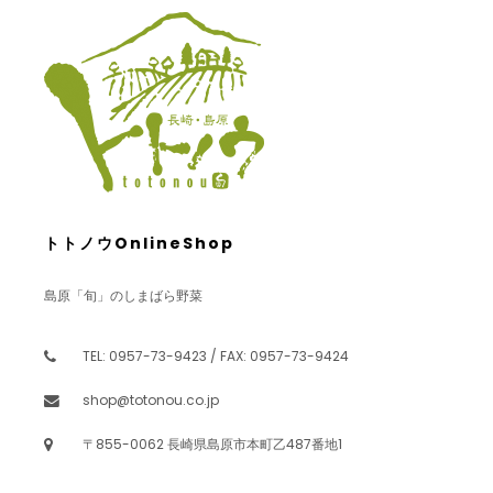
トトノウOnlineShop
島原「旬」のしまばら野菜
TEL: 0957-73-9423 / FAX: 0957-73-9424
shop@totonou.co.jp
〒855-0062 長崎県島原市本町乙487番地1