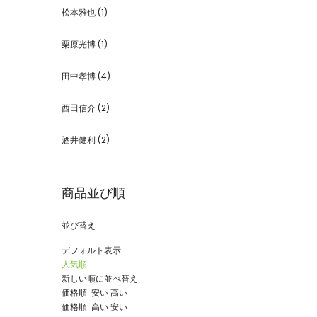
松本雅也
(1)
栗原光博
(1)
田中孝博
(4)
西田信介
(2)
酒井健利
(2)
商品並び順
並び替え
デフォルト表示
人気順
新しい順に並べ替え
価格順: 安い 高い
価格順: 高い 安い