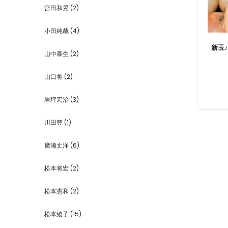
宮田和晃
(2)
小田純哉
(4)
新玉
山中泰生
(2)
山口将
(2)
岩坪宏治
(3)
川田豊
(1)
廣瀨丈洋
(6)
松本将宏
(2)
松本憲和
(2)
松本綾子
(15)