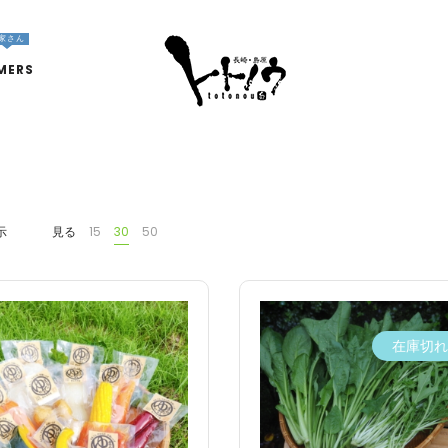
家さん
MERS
示
見る
15
30
50
在庫切れ