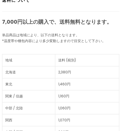
送料について
7,000円以上の購入で、
送料無料
となります。
単品商品は地域により、以下の送料となります。
*温度帯や梱包内容により多少変動しますので目安として下さい。
地域
送料 (税別)
北海道
2,380円
東北
1,460円
関東 / 信越
1,160円
中部 / 北陸
1,060円
関西
1,070円