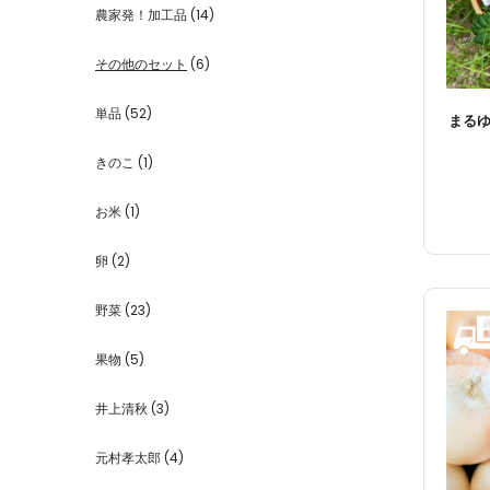
農家発！加工品
(14)
その他のセット
(6)
単品
(52)
まるゆ
きのこ
(1)
お米
(1)
卵
(2)
野菜
(23)
果物
(5)
井上清秋
(3)
元村孝太郎
(4)