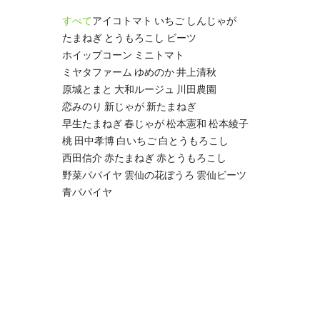
すべて
アイコトマト
いちご
しんじゃが
たまねぎ
とうもろこし
ビーツ
ホイップコーン
ミニトマト
ミヤタファーム
ゆめのか
井上清秋
原城とまと
大和ルージュ
川田農園
恋みのり
新じゃが
新たまねぎ
早生たまねぎ
春じゃが
松本憲和
松本綾子
桃
田中孝博
白いちご
白とうもろこし
西田信介
赤たまねぎ
赤とうもろこし
野菜パパイヤ
雲仙の花ぼうろ
雲仙ビーツ
青パパイヤ