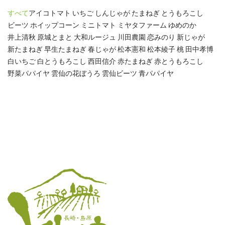
すべて
アイコトマト
いちご
しんじゃが
たまねぎ
とうもろこし
ビーツ
ホイップコーン
ミニトマト
ミヤタファーム
ゆめのか
井上清秋
原城とまと
大和ルージュ
川田農園
恋みのり
新じゃが
新たまねぎ
早生たまねぎ
春じゃが
松本憲和
松本綾子
桃
田中孝博
白いちご
白とうもろこし
西田信介
赤たまねぎ
赤とうもろこし
野菜パパイヤ
雲仙の花ぼうろ
雲仙ビーツ
青パパイヤ