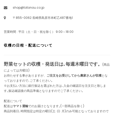
shop@totonou.co.jp
〒855-0062 長崎県島原市本町乙487番地1
営業時間 : 平日（土・日・祝を除く） 9:00～18:00
収穫の日程・配送について
野菜セットの収穫・発送日は､毎週木曜日です。
(商品
によっては月曜日)
お待たせする事がありますが、
ご注文をお受けしてから農家さんが収穫
とな
っておりますので､ご了承ください｡
※お支払い方法に銀行振込を選ばれた方は､入金の確認日を注文日と致しま
す｡振込確認後の商品準備となりますのでご了承ください｡
配送について
配送は
ヤマト運輸
でのお届けとなります｡(一部商品を除く)
商品到着日､時間指定は特定の曜日(土･日･月)のみ可能となっておりますので