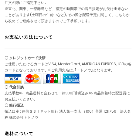
注文の際にご指定下さい｡
※東北、関東、一部離島など、指定の時間帯での着日指定がお受け出来ない
ことがあります(土曜日の午前中など)｡その際は配送予定に関して、こちらか
ら改めてご連絡させて頂きますのでご了承願います｡
お支払い方法について
〇 クレジットカード決済
ご使用いただけるカードはVISA, MasterCard, AMERICAN EXPRESS,JCBの各
カードとなっております｡ ※ご利用先名は､｢トトノウ｣となります｡
〇 代金引換
支払手数料 : 商品送料と合わせて一律330円(税込み)を商品到着時に配送員に
お支払いください｡
〇 銀行振込
振込口座 : 住信ＳＢＩネット銀行 法人第一支店 （106）普通 1211756 法人名
称 株式会社トトノウ
送料について