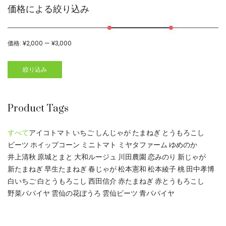
価格による絞り込み
価格:
¥2,000
—
¥3,000
絞り込み
Product Tags
すべて
アイコトマト
いちご
しんじゃが
たまねぎ
とうもろこし
ビーツ
ホイップコーン
ミニトマト
ミヤタファーム
ゆめのか
井上清秋
原城とまと
大和ルージュ
川田農園
恋みのり
新じゃが
新たまねぎ
早生たまねぎ
春じゃが
松本憲和
松本綾子
桃
田中孝博
白いちご
白とうもろこし
西田信介
赤たまねぎ
赤とうもろこし
野菜パパイヤ
雲仙の花ぼうろ
雲仙ビーツ
青パパイヤ