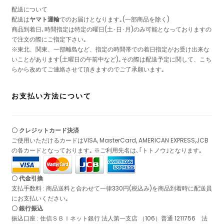
配送について
配送は
ヤマト運輸
でのお届けとなります｡(一部商品を除く)
商品到着日､時間指定は特定の曜日(土･日･月)のみ可能となっておりますの
で注文の際にご指定下さい｡
※東北、関東、一部離島など、指定の時間帯での着日指定がお受け出来な
いことがあります(土曜日の午前中など)｡その際は配送予定に関して、こち
らから改めてご連絡させて頂きますのでご了承願います｡
お支払い方法について
〇 クレジットカード決済
ご使用いただけるカードはVISA, MasterCard, AMERICAN EXPRESS,JCB
の各カードとなっております｡ ※ご利用先名は､｢トトノウ｣となります｡
〇 代金引換
支払手数料 : 商品送料と合わせて一律330円(税込み)を商品到着時に配送員
にお支払いください｡
〇 銀行振込
振込口座 : 住信ＳＢＩネット銀行 法人第一支店 （106）普通 1211756 法