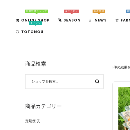
新鮮野菜ショップ
今が「旬」
新着情報
農
ONLINE SHOP
SEASON
NEWS
FAR
トトノウ
TOTONOU
商品検索
1件の結果
商品カテゴリー
定期便
(1)