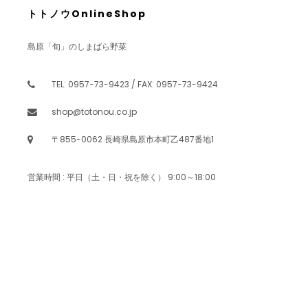
トトノウOnlineShop
島原「旬」のしまばら野菜
TEL: 0957-73-9423 / FAX: 0957-73-9424
shop@totonou.co.jp
〒855-0062 長崎県島原市本町乙487番地1
営業時間 : 平日（土・日・祝を除く） 9:00～18:00