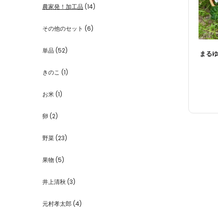
農家発！加工品
(14)
その他のセット
(6)
単品
(52)
まるゆ
きのこ
(1)
お米
(1)
卵
(2)
野菜
(23)
果物
(5)
井上清秋
(3)
元村孝太郎
(4)