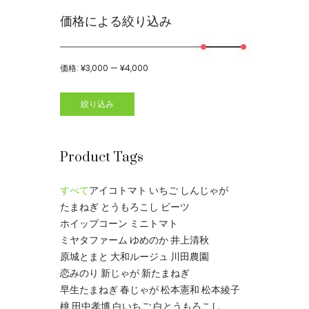
価格による絞り込み
価格:
¥3,000
—
¥4,000
絞り込み
Product Tags
すべて
アイコトマト
いちご
しんじゃが
たまねぎ
とうもろこし
ビーツ
ホイップコーン
ミニトマト
ミヤタファーム
ゆめのか
井上清秋
原城とまと
大和ルージュ
川田農園
恋みのり
新じゃが
新たまねぎ
早生たまねぎ
春じゃが
松本憲和
松本綾子
桃
田中孝博
白いちご
白とうもろこし