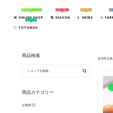
新鮮野菜ショップ
今が「旬」
新着情報
農
ONLINE SHOP
SEASON
NEWS
FAR
トトノウ
TOTONOU
商品検索
全13件を表
商品カテゴリー
定期便
(1)