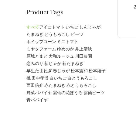
Product Tags
すべて
アイコトマト
いちご
しんじゃが
たまねぎ
とうもろこし
ビーツ
ホイップコーン
ミニトマト
ミヤタファーム
ゆめのか
井上清秋
原城とまと
大和ルージュ
川田農園
恋みのり
新じゃが
新たまねぎ
早生たまねぎ
春じゃが
松本憲和
松本綾子
桃
田中孝博
白いちご
白とうもろこし
西田信介
赤たまねぎ
赤とうもろこし
野菜パパイヤ
雲仙の花ぼうろ
雲仙ビーツ
青パパイヤ