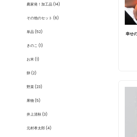
農家発！加工品
(14)
その他のセット
(6)
単品
(52)
幸せ
きのこ
(1)
お米
(1)
卵
(2)
野菜
(23)
果物
(5)
井上清秋
(3)
元村孝太郎
(4)