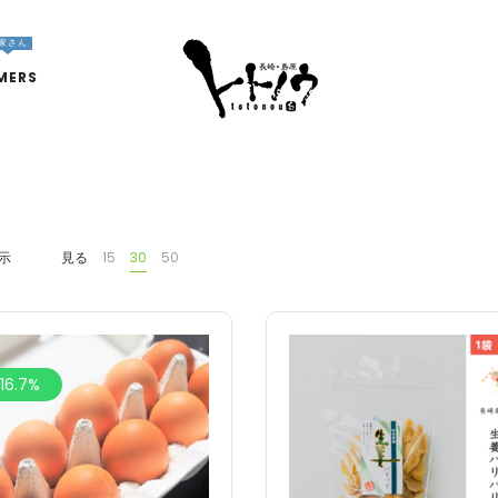
家さん
MERS
示
見る
15
30
50
16.7%