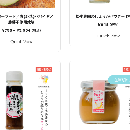
パーフード／青(野菜)パパイヤ／
松本農園のしょうがパウダー 1本(
農薬不使用栽培
¥
648
(税込)
¥
756
–
¥
3,564
(税込)
Quick View
Quick View
在庫切れ