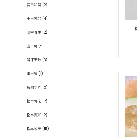
宮田和晃
(2)
小田純哉
(4)
山中泰生
(2)
山口将
(2)
岩坪宏治
(3)
川田豊
(1)
廣瀨丈洋
(6)
松本将宏
(2)
松本憲和
(2)
松本綾子
(15)