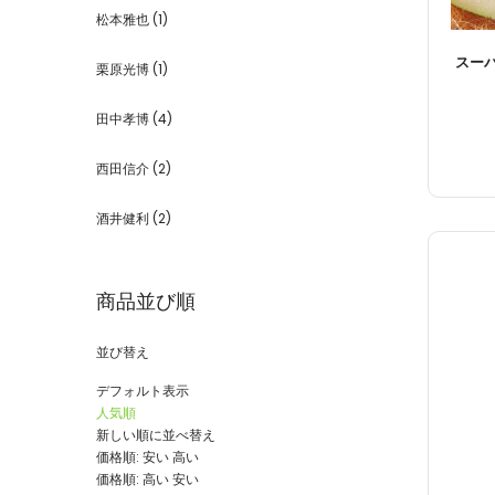
松本雅也
(1)
スー
栗原光博
(1)
田中孝博
(4)
西田信介
(2)
酒井健利
(2)
商品並び順
並び替え
デフォルト表示
人気順
新しい順に並べ替え
価格順: 安い 高い
価格順: 高い 安い