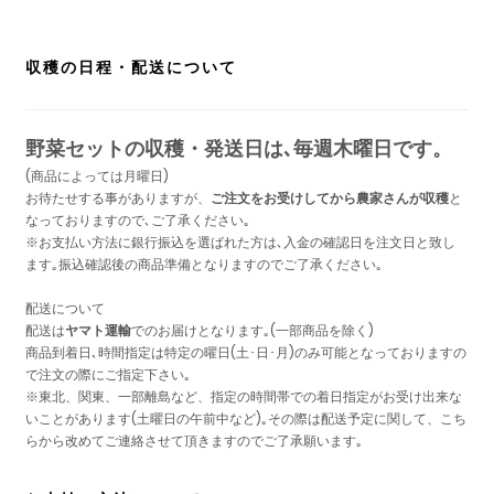
収穫の日程・配送について
野菜セットの収穫・発送日は､毎週木曜日です。
(商品によっては月曜日)
お待たせする事がありますが、
ご注文をお受けしてから農家さんが収穫
と
なっておりますので､ご了承ください｡
※お支払い方法に銀行振込を選ばれた方は､入金の確認日を注文日と致し
ます｡振込確認後の商品準備となりますのでご了承ください｡
配送について
配送は
ヤマト運輸
でのお届けとなります｡(一部商品を除く)
商品到着日､時間指定は特定の曜日(土･日･月)のみ可能となっておりますの
で注文の際にご指定下さい｡
※東北、関東、一部離島など、指定の時間帯での着日指定がお受け出来な
いことがあります(土曜日の午前中など)｡その際は配送予定に関して、こち
らから改めてご連絡させて頂きますのでご了承願います｡