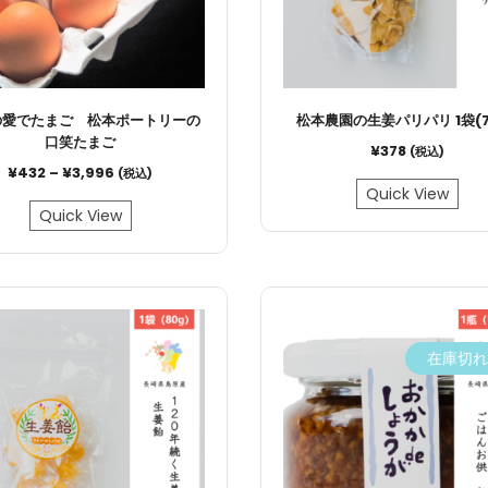
の愛でたまご 松本ポートリーの
松本農園の生姜パリパリ 1袋(7
口笑たまご
¥
378
(税込)
¥
432
–
¥
3,996
(税込)
Quick View
Quick View
在庫切れ